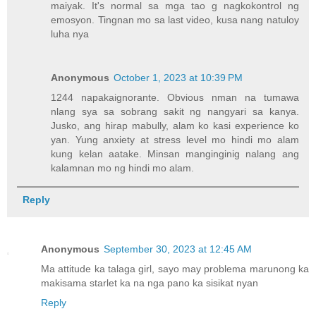
maiyak. It's normal sa mga tao g nagkokontrol ng
emosyon. Tingnan mo sa last video, kusa nang natuloy
luha nya
Anonymous
October 1, 2023 at 10:39 PM
1244 napakaignorante. Obvious nman na tumawa
nlang sya sa sobrang sakit ng nangyari sa kanya.
Jusko, ang hirap mabully, alam ko kasi experience ko
yan. Yung anxiety at stress level mo hindi mo alam
kung kelan aatake. Minsan manginginig nalang ang
kalamnan mo ng hindi mo alam.
Reply
Anonymous
September 30, 2023 at 12:45 AM
Ma attitude ka talaga girl, sayo may problema marunong ka
makisama starlet ka na nga pano ka sisikat nyan
Reply