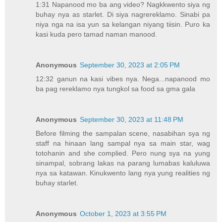
1:31 Napanood mo ba ang video? Nagkkwento siya ng
buhay nya as starlet. Di siya nagrereklamo. Sinabi pa
niya nga na isa yun sa kelangan niyang tiisin. Puro ka
kasi kuda pero tamad naman manood.
Anonymous
September 30, 2023 at 2:05 PM
12:32 ganun na kasi vibes nya. Nega...napanood mo
ba pag rereklamo nya tungkol sa food sa gma gala
Anonymous
September 30, 2023 at 11:48 PM
Before filming the sampalan scene, nasabihan sya ng
staff na hinaan lang sampal nya sa main star, wag
totohanin and she complied. Pero nung sya na yung
sinampal, sobrang lakas na parang lumabas kaluluwa
nya sa katawan. Kinukwento lang nya yung realities ng
buhay starlet.
Anonymous
October 1, 2023 at 3:55 PM