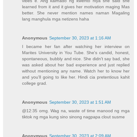
vibes e. Ang kalmado ng kwento niya she said she
learned from it and it gives her motivation maging Mas
better. She never mention names naman Magaling
lang manghula mga netizens haha
Anonymous
September 30, 2023 at 1:16 AM
I became her fan after watching her interview on
Marites University in You Tube. She's candid, honest,
spontaneous, bubbly and nice. She didn't say bad, she
was asked about her bad experience and just replied
without mentioning any name. Watch her to know her
and you'll going to like her. Hindi cia pretentious kahit
college grad.
Anonymous
September 30, 2023 at 1:51 AM
@12:35 omg. Wag na, waste of time manood ng mga
tiktok ng mga kung sino sinong nagpapa clout susme
Anonymous
September 30, 2023 at 2:09 AM