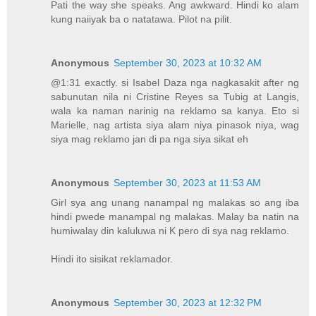
Pati the way she speaks. Ang awkward. Hindi ko alam
kung naiiyak ba o natatawa. Pilot na pilit.
Anonymous
September 30, 2023 at 10:32 AM
@1:31 exactly. si Isabel Daza nga nagkasakit after ng
sabunutan nila ni Cristine Reyes sa Tubig at Langis,
wala ka naman narinig na reklamo sa kanya. Eto si
Marielle, nag artista siya alam niya pinasok niya, wag
siya mag reklamo jan di pa nga siya sikat eh
Anonymous
September 30, 2023 at 11:53 AM
Girl sya ang unang nanampal ng malakas so ang iba
hindi pwede manampal ng malakas. Malay ba natin na
humiwalay din kaluluwa ni K pero di sya nag reklamo.
Hindi ito sisikat reklamador.
Anonymous
September 30, 2023 at 12:32 PM