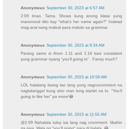
Anonymous
September 30, 2023 at 6:57 AM
2:09 lmao. Tama. Shows kung anong klase yung
manonood dito kay "what's her name again?" Instead
mag-aral nang mabuti para matuto sa grammar.
Anonymous
September 30, 2023 at 8:34 AM
Parang same si Anon 1:11 and 1:16 kasi consistent
yung grammar nyang “you’ll going to” . Faney much?
Anonymous
September 30, 2023 at 10:58 AM
LOL halatang iisang tao lang yung nagcocomment na
nagtatanggol kung sino man tong starlet na to. “You’ll
going to like her” pa more!😂
Anonymous
September 30, 2023 at 11:55 AM
@2:09 Nahalata tuloy isa lang nag ccomment. Iibahin
na niya. Wala ng "you'll going" para di halata. 😂