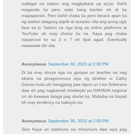
mabigat na station ang magbaback up sa'yo. Kahit
maganda ka pero wala kang backer eh di ka
mapapansin. Pero kahit chaka ka pero binack apan ka
ng station talagang ipipilit at isusubo nila ang iyong ugly
face sa tv. Salamt na nga lang sa online platforms at
YouTube eh may choice ka na. Kaya pag chaka
napanood ko sa 2 o 7 eh lipat agad. Eventually
nawawala din sila.
Anonymous
September 30, 2023 at 2:00 PM
Di ba may storya nga na ganyan un teacher na nag
ekstra na pinagmumura siya ng direktor si Cathy
Garcia mula ulo hanggang paa tapos un Lisa Soberano
daw eh pag nagkamali binebeybi pa HAHAHA nagviral
un ah kawawa talaga pag starlet ka. Mababa na bayad
eh may tendency na babuyin pa.
Anonymous
September 30, 2023 at 2:00 PM
Sino Kaya un balahura na minumura daw siya pag