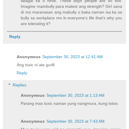
tatagal ka o hindi. These days people are so evil.
Imagine mambully para matest ang strength? Girl sana
di mo maranasan ang mabully o baka naman isa ka sa
bully sa workplace mo ỉn everyone’s life that’s why you
are tolerating it?
Reply
Anonymous
September 30, 2023 at 12:41 AM
Ang toxic ni ate gurlll
Reply
Replies
Anonymous
September 30, 2023 at 1:13 AM
Parang mas toxic naman yung nangmura, kung totoo.
Anonymous
September 30, 2023 at 7:43 AM