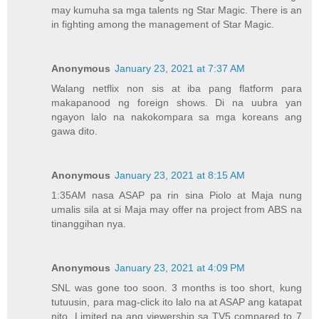
may kumuha sa mga talents ng Star Magic. There is an
in fighting among the management of Star Magic.
Anonymous
January 23, 2021 at 7:37 AM
Walang netflix non sis at iba pang flatform para
makapanood ng foreign shows. Di na uubra yan
ngayon lalo na nakokompara sa mga koreans ang
gawa dito.
Anonymous
January 23, 2021 at 8:15 AM
1:35AM nasa ASAP pa rin sina Piolo at Maja nung
umalis sila at si Maja may offer na project from ABS na
tinanggihan nya.
Anonymous
January 23, 2021 at 4:09 PM
SNL was gone too soon. 3 months is too short, kung
tutuusin, para mag-click ito lalo na at ASAP ang katapat
nito. Limited pa ang viewership sa TV5 compared to 7