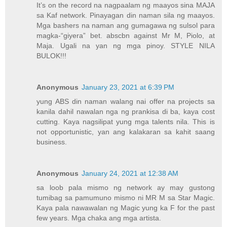
It’s on the record na nagpaalam ng maayos sina MAJA
sa Kaf network. Pinayagan din naman sila ng maayos.
Mga bashers na naman ang gumagawa ng sulsol para
magka-“giyera” bet. abscbn against Mr M, Piolo, at
Maja. Ugali na yan ng mga pinoy. STYLE NILA
BULOK!!!
Anonymous
January 23, 2021 at 6:39 PM
yung ABS din naman walang nai offer na projects sa
kanila dahil nawalan nga ng prankisa di ba, kaya cost
cutting. Kaya nagsilipat yung mga talents nila. This is
not opportunistic, yan ang kalakaran sa kahit saang
business.
Anonymous
January 24, 2021 at 12:38 AM
sa loob pala mismo ng network ay may gustong
tumibag sa pamumuno mismo ni MR M sa Star Magic.
Kaya pala nawawalan ng Magic yung ka F for the past
few years. Mga chaka ang mga artista.