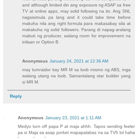
and although limited din ang exposure ng ASAP sa free
TV at online apps, may solid following na ito. Ang SNL
nagsisimula pa lang and it could take time before
makuha nila ang right formula para makasabay sila at
makakuha ng solid followers. Parang di napag-aralang
mabuti ng producer, walang room for improvement na
inilaan or Option B.
Anonymous
January 24, 2021 at 12:36 AM
may tumraidor kay MR M sa loob mismo ng ABS, mga
walang utang na loob. Samantalang star builder yang
si MR M.
Reply
Anonymous
January 23, 2021 at 1:11 AM
Medyo turn off papa P at maja ahhh. Tapos sending feeler
pa si Maja sa asap porket mapapalabas na sa TV5 lol haha