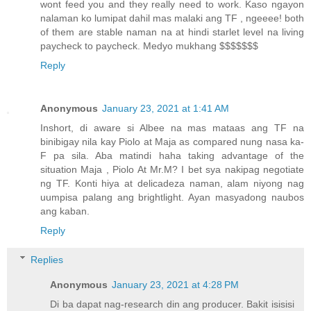
wont feed you and they really need to work. Kaso ngayon
nalaman ko lumipat dahil mas malaki ang TF , ngeeee! both
of them are stable naman na at hindi starlet level na living
paycheck to paycheck. Medyo mukhang $$$$$$$
Reply
Anonymous
January 23, 2021 at 1:41 AM
Inshort, di aware si Albee na mas mataas ang TF na
binibigay nila kay Piolo at Maja as compared nung nasa ka-
F pa sila. Aba matindi haha taking advantage of the
situation Maja , Piolo At Mr.M? I bet sya nakipag negotiate
ng TF. Konti hiya at delicadeza naman, alam niyong nag
uumpisa palang ang brightlight. Ayan masyadong naubos
ang kaban.
Reply
Replies
Anonymous
January 23, 2021 at 4:28 PM
Di ba dapat nag-research din ang producer. Bakit isisisi