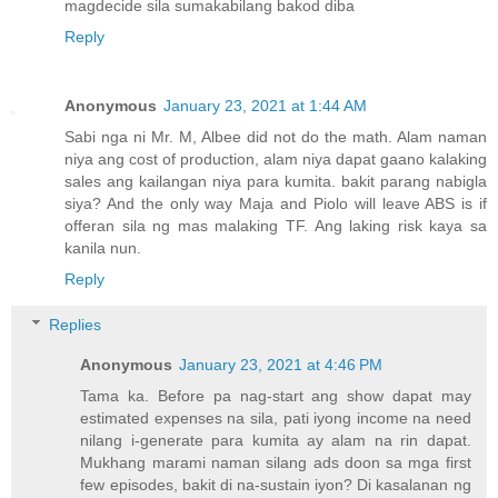
magdecide sila sumakabilang bakod diba
Reply
Anonymous
January 23, 2021 at 1:44 AM
Sabi nga ni Mr. M, Albee did not do the math. Alam naman
niya ang cost of production, alam niya dapat gaano kalaking
sales ang kailangan niya para kumita. bakit parang nabigla
siya? And the only way Maja and Piolo will leave ABS is if
offeran sila ng mas malaking TF. Ang laking risk kaya sa
kanila nun.
Reply
Replies
Anonymous
January 23, 2021 at 4:46 PM
Tama ka. Before pa nag-start ang show dapat may
estimated expenses na sila, pati iyong income na need
nilang i-generate para kumita ay alam na rin dapat.
Mukhang marami naman silang ads doon sa mga first
few episodes, bakit di na-sustain iyon? Di kasalanan ng