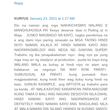
Reply
KURYUS
January 23, 2021 at 1:27 AM
Eto na naman ang mga NAKIKICHISMIS NALANG E
MANGHUHUSGA PA! Kesyo deserve daw ni Pioling at ni
Maja .. JUSKO MAGBAGO NA KAYO, nagka pandemya na
e ang dami niyo paring sinasabi sa MGA TAONG HINDI
NIYO NAMAN KILALA AT HINDI NAMAN KAYO ANG
NAGPAPASWELDO! ANG NEGA NG GANYAN SUPER!
Trabaho ng iba pinapakailaman niyo.. daig nyo pa yung
mga may ari ng istadyon at production.. pusta ko kayo tong
WALANG WALA sa buhay at hindi niyo rin alam ang
kalakaran sa negosyo NA MAY RISK PARATI..
SUMUSUGAL KA PARATI.. kung pumatok then
magpasalamat, kung hindi then wag ituloy kung hindi na
kata.. GANUN KASIMPLE.. ang ARTISTA ay trabaho para
sa kanila , AT WALA KAYONG KARAPATAN PARA MAGSABI
KUNG TAMA O MALI ANG NAGING DESISYON NILA DAHIL
HINDI NAMAN KAYO ANG NAGPAPASAHOD AT
DEFNITELY HINDI NAMAN KAYO ANG MAGULANG NILA
AT WALA NAMAN DIN SILANG HININGI NI KUSING SANYO