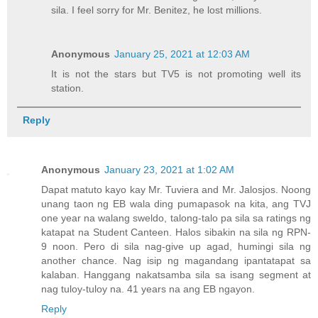
sila. I feel sorry for Mr. Benitez, he lost millions.
Anonymous
January 25, 2021 at 12:03 AM
It is not the stars but TV5 is not promoting well its
station.
Reply
Anonymous
January 23, 2021 at 1:02 AM
Dapat matuto kayo kay Mr. Tuviera and Mr. Jalosjos. Noong
unang taon ng EB wala ding pumapasok na kita, ang TVJ
one year na walang sweldo, talong-talo pa sila sa ratings ng
katapat na Student Canteen. Halos sibakin na sila ng RPN-
9 noon. Pero di sila nag-give up agad, humingi sila ng
another chance. Nag isip ng magandang ipantatapat sa
kalaban. Hanggang nakatsamba sila sa isang segment at
nag tuloy-tuloy na. 41 years na ang EB ngayon.
Reply