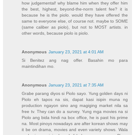
how judgemental! why blame him when they offer him
the best, highest, beyond-the-norm talent fee? it is
because he is the piolo. would they have offered the
same to everyone else, of course not. maybe to SOME
(same caliber as piolo), but not to MOST artists. in
other words, because piolo is piolo.
Anonymous
January 23, 2021 at 4:01 AM
Si Benitez ang nag offer. Basahin mo para
maintindihan mo.
Anonymous
January 23, 2021 at 7:35 AM
Grabe parang diyos si Piolo sayo. Yung golden days ni
Piolo eh tapos na sis, dapat kasi isipin muna ng
production ngayon sino ang magiging market nila sa
free tv. They can do a survey. Yung mga movies na si
Piolo ang bida hindi na box office, he is past his prime
na. Most pinoys nowadays are after korean shows may
it be on drama, movies and even variety shows. Wala