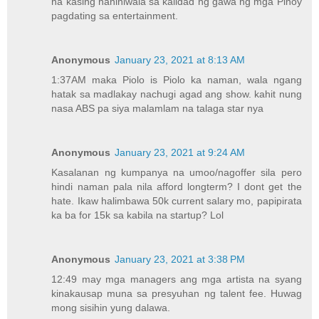
na kasing naniniwala sa kalidad ng gawa ng mga Pinoy
pagdating sa entertainment.
Anonymous
January 23, 2021 at 8:13 AM
1:37AM maka Piolo is Piolo ka naman, wala ngang
hatak sa madlakay nachugi agad ang show. kahit nung
nasa ABS pa siya malamlam na talaga star nya
Anonymous
January 23, 2021 at 9:24 AM
Kasalanan ng kumpanya na umoo/nagoffer sila pero
hindi naman pala nila afford longterm? I dont get the
hate. Ikaw halimbawa 50k current salary mo, papipirata
ka ba for 15k sa kabila na startup? Lol
Anonymous
January 23, 2021 at 3:38 PM
12:49 may mga managers ang mga artista na syang
kinakausap muna sa presyuhan ng talent fee. Huwag
mong sisihin yung dalawa.