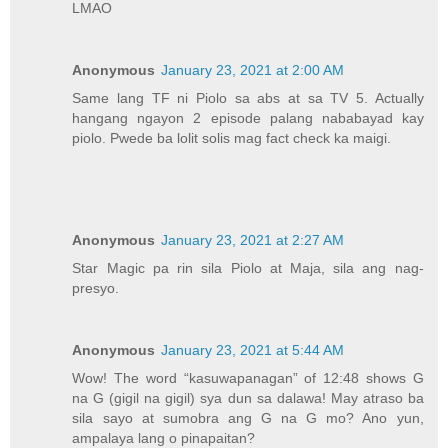
LMAO
Anonymous
January 23, 2021 at 2:00 AM
Same lang TF ni Piolo sa abs at sa TV 5. Actually
hangang ngayon 2 episode palang nababayad kay
piolo. Pwede ba lolit solis mag fact check ka maigi.
Anonymous
January 23, 2021 at 2:27 AM
Star Magic pa rin sila Piolo at Maja, sila ang nag-
presyo.
Anonymous
January 23, 2021 at 5:44 AM
Wow! The word “kasuwapanagan” of 12:48 shows G
na G (gigil na gigil) sya dun sa dalawa! May atraso ba
sila sayo at sumobra ang G na G mo? Ano yun,
ampalaya lang o pinapaitan?