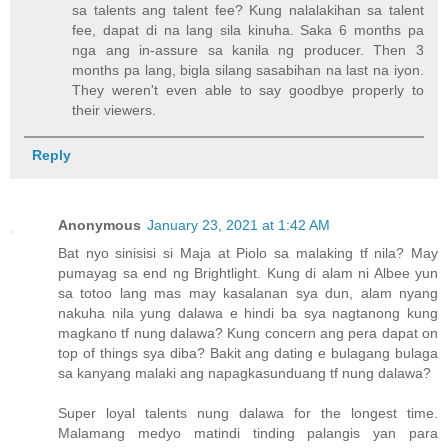
sa talents ang talent fee? Kung nalalakihan sa talent
fee, dapat di na lang sila kinuha. Saka 6 months pa
nga ang in-assure sa kanila ng producer. Then 3
months pa lang, bigla silang sasabihan na last na iyon.
They weren't even able to say goodbye properly to
their viewers.
Reply
Anonymous
January 23, 2021 at 1:42 AM
Bat nyo sinisisi si Maja at Piolo sa malaking tf nila? May
pumayag sa end ng Brightlight. Kung di alam ni Albee yun
sa totoo lang mas may kasalanan sya dun, alam nyang
nakuha nila yung dalawa e hindi ba sya nagtanong kung
magkano tf nung dalawa? Kung concern ang pera dapat on
top of things sya diba? Bakit ang dating e bulagang bulaga
sa kanyang malaki ang napagkasunduang tf nung dalawa?
Super loyal talents nung dalawa for the longest time.
Malamang medyo matindi tinding palangis yan para