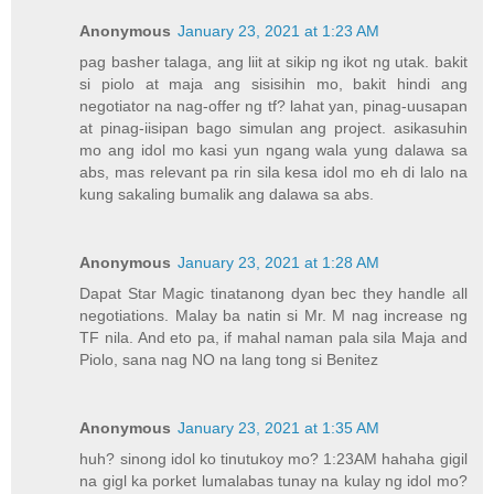
Anonymous
January 23, 2021 at 1:23 AM
pag basher talaga, ang liit at sikip ng ikot ng utak. bakit
si piolo at maja ang sisisihin mo, bakit hindi ang
negotiator na nag-offer ng tf? lahat yan, pinag-uusapan
at pinag-iisipan bago simulan ang project. asikasuhin
mo ang idol mo kasi yun ngang wala yung dalawa sa
abs, mas relevant pa rin sila kesa idol mo eh di lalo na
kung sakaling bumalik ang dalawa sa abs.
Anonymous
January 23, 2021 at 1:28 AM
Dapat Star Magic tinatanong dyan bec they handle all
negotiations. Malay ba natin si Mr. M nag increase ng
TF nila. And eto pa, if mahal naman pala sila Maja and
Piolo, sana nag NO na lang tong si Benitez
Anonymous
January 23, 2021 at 1:35 AM
huh? sinong idol ko tinutukoy mo? 1:23AM hahaha gigil
na gigl ka porket lumalabas tunay na kulay ng idol mo?