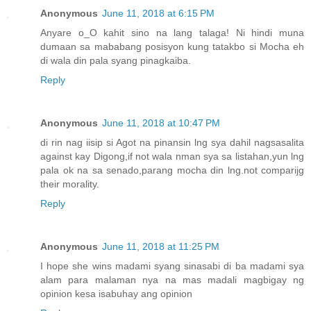
Anonymous
June 11, 2018 at 6:15 PM
Anyare o_O kahit sino na lang talaga! Ni hindi muna
dumaan sa mababang posisyon kung tatakbo si Mocha eh
di wala din pala syang pinagkaiba.
Reply
Anonymous
June 11, 2018 at 10:47 PM
di rin nag iisip si Agot na pinansin lng sya dahil nagsasalita
against kay Digong,if not wala nman sya sa listahan,yun lng
pala ok na sa senado,parang mocha din lng.not comparijg
their morality.
Reply
Anonymous
June 11, 2018 at 11:25 PM
I hope she wins madami syang sinasabi di ba madami sya
alam para malaman nya na mas madali magbigay ng
opinion kesa isabuhay ang opinion