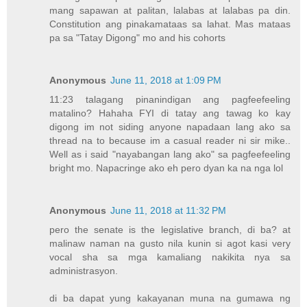
mang sapawan at palitan, lalabas at lalabas pa din.
Constitution ang pinakamataas sa lahat. Mas mataas
pa sa "Tatay Digong" mo and his cohorts
Anonymous
June 11, 2018 at 1:09 PM
11:23 talagang pinanindigan ang pagfeefeeling
matalino? Hahaha FYI di tatay ang tawag ko kay
digong im not siding anyone napadaan lang ako sa
thread na to because im a casual reader ni sir mike..
Well as i said "nayabangan lang ako" sa pagfeefeeling
bright mo. Napacringe ako eh pero dyan ka na nga lol
Anonymous
June 11, 2018 at 11:32 PM
pero the senate is the legislative branch, di ba? at
malinaw naman na gusto nila kunin si agot kasi very
vocal sha sa mga kamaliang nakikita nya sa
administrasyon.
di ba dapat yung kakayanan muna na gumawa ng