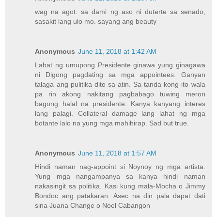
wag na agot. sa dami ng aso ni duterte sa senado,
sasakit lang ulo mo. sayang ang beauty
Anonymous
June 11, 2018 at 1:42 AM
Lahat ng umupong Presidente ginawa yung ginagawa
ni Digong pagdating sa mga appointees. Ganyan
talaga ang pulitika dito sa atin. Sa tanda kong ito wala
pa rin akong nakitang pagbabago tuwing meron
bagong halal na presidente. Kanya kanyang interes
lang palagi. Collateral damage lang lahat ng mga
botante lalo na yung mga mahihirap. Sad but true.
Anonymous
June 11, 2018 at 1:57 AM
Hindi naman nag-appoint si Noynoy ng mga artista.
Yung mga nangampanya sa kanya hindi naman
nakasingit sa politika. Kasi kung mala-Mocha o Jimmy
Bondoc ang patakaran. Asec na din pala dapat dati
sina Juana Change o Noel Cabangon