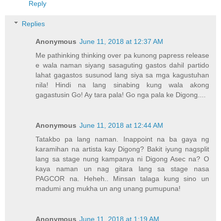
Reply
Replies
Anonymous
June 11, 2018 at 12:37 AM
Me pathinking thinking over pa kunong papress release
e wala naman siyang sasaguting gastos dahil partido
lahat gagastos susunod lang siya sa mga kagustuhan
nila! Hindi na lang sinabing kung wala akong
gagastusin Go! Ay tara pala! Go nga pala ke Digong....
Anonymous
June 11, 2018 at 12:44 AM
Tatakbo pa lang naman. Inappoint na ba gaya ng
karamihan na artista kay Digong? Bakit iyung nagsplit
lang sa stage nung kampanya ni Digong Asec na? O
kaya naman un nag gitara lang sa stage nasa
PAGCOR na. Heheh.. Minsan talaga kung sino un
madumi ang mukha un ang unang pumupuna!
Anonymous
June 11, 2018 at 1:19 AM