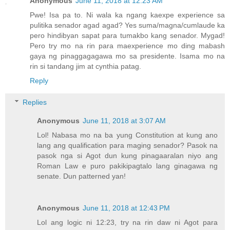
Anonymous
June 11, 2018 at 12:23 AM
Pwe! Isa pa to. Ni wala ka ngang kaexpe experience sa
pulitika senador agad agad? Yes suma/magna/cumlaude ka
pero hindibyan sapat para tumakbo kang senador. Mygad!
Pero try mo na rin para maexperience mo ding mabash
gaya ng pinaggagagawa mo sa presidente. Isama mo na
rin si tandang jim at cynthia patag.
Reply
Replies
Anonymous
June 11, 2018 at 3:07 AM
Lol! Nabasa mo na ba yung Constitution at kung ano
lang ang qualification para maging senador? Pasok na
pasok nga si Agot dun kung pinagaaralan niyo ang
Roman Law e puro pakikipagtalo lang ginagawa ng
senate. Dun patterned yan!
Anonymous
June 11, 2018 at 12:43 PM
Lol ang logic ni 12:23, try na rin daw ni Agot para