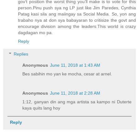
gov’t position the worst thing you’ll make is to vote for this
person.Pinu push sya ng LP just like Jim Paredes, Cynthia
Patag kasi sila ang maiingay sa Social Media. So, yon ang
trabaho nya at don sya babayaran to critisize the govt and
encourage division among the leaders.This world is crazy
dagdagan mo pa.
Reply
Replies
Anonymous
June 11, 2018 at 1:43 AM
Bes sabihin mo yan ke mocha, cesar at arnel.
Anonymous
June 11, 2018 at 2:28 AM
1:12, ganyan din ang mga artista sa kampo ni Duterte
kaya quits lang hoy
Reply