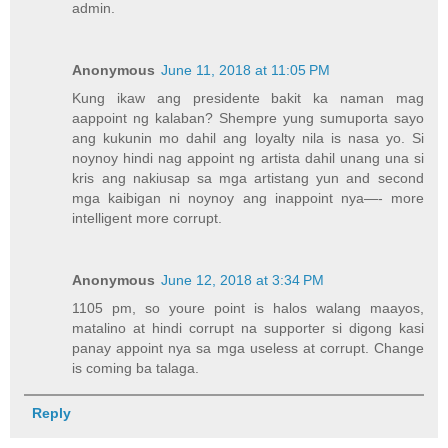
admin.
Anonymous
June 11, 2018 at 11:05 PM
Kung ikaw ang presidente bakit ka naman mag
aappoint ng kalaban? Shempre yung sumuporta sayo
ang kukunin mo dahil ang loyalty nila is nasa yo. Si
noynoy hindi nag appoint ng artista dahil unang una si
kris ang nakiusap sa mga artistang yun and second
mga kaibigan ni noynoy ang inappoint nya—- more
intelligent more corrupt.
Anonymous
June 12, 2018 at 3:34 PM
1105 pm, so youre point is halos walang maayos,
matalino at hindi corrupt na supporter si digong kasi
panay appoint nya sa mga useless at corrupt. Change
is coming ba talaga.
Reply