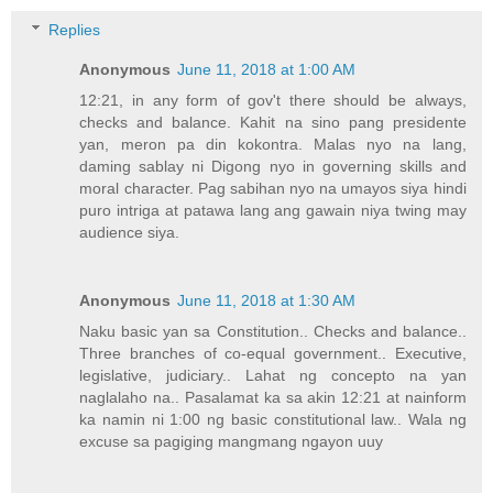
Replies
Anonymous
June 11, 2018 at 1:00 AM
12:21, in any form of gov't there should be always,
checks and balance. Kahit na sino pang presidente
yan, meron pa din kokontra. Malas nyo na lang,
daming sablay ni Digong nyo in governing skills and
moral character. Pag sabihan nyo na umayos siya hindi
puro intriga at patawa lang ang gawain niya twing may
audience siya.
Anonymous
June 11, 2018 at 1:30 AM
Naku basic yan sa Constitution.. Checks and balance..
Three branches of co-equal government.. Executive,
legislative, judiciary.. Lahat ng concepto na yan
naglalaho na.. Pasalamat ka sa akin 12:21 at nainform
ka namin ni 1:00 ng basic constitutional law.. Wala ng
excuse sa pagiging mangmang ngayon uuy