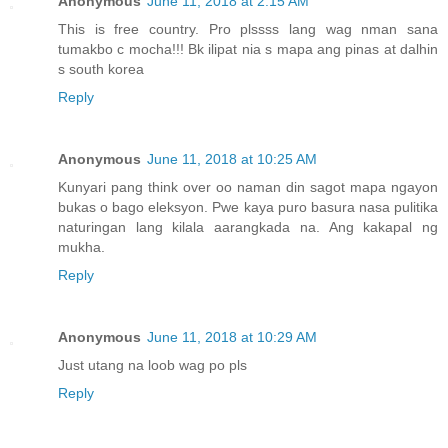
Anonymous
June 11, 2018 at 2:15 AM
This is free country. Pro plssss lang wag nman sana
tumakbo c mocha!!! Bk ilipat nia s mapa ang pinas at dalhin
s south korea
Reply
Anonymous
June 11, 2018 at 10:25 AM
Kunyari pang think over oo naman din sagot mapa ngayon
bukas o bago eleksyon. Pwe kaya puro basura nasa pulitika
naturingan lang kilala aarangkada na. Ang kakapal ng
mukha.
Reply
Anonymous
June 11, 2018 at 10:29 AM
Just utang na loob wag po pls
Reply