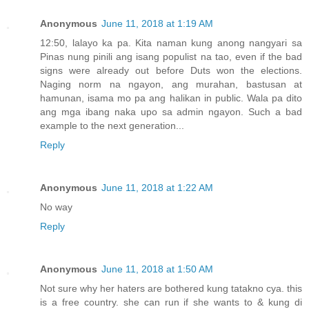
Anonymous
June 11, 2018 at 1:19 AM
12:50, lalayo ka pa. Kita naman kung anong nangyari sa
Pinas nung pinili ang isang populist na tao, even if the bad
signs were already out before Duts won the elections.
Naging norm na ngayon, ang murahan, bastusan at
hamunan, isama mo pa ang halikan in public. Wala pa dito
ang mga ibang naka upo sa admin ngayon. Such a bad
example to the next generation...
Reply
Anonymous
June 11, 2018 at 1:22 AM
No way
Reply
Anonymous
June 11, 2018 at 1:50 AM
Not sure why her haters are bothered kung tatakno cya. this
is a free country. she can run if she wants to & kung di