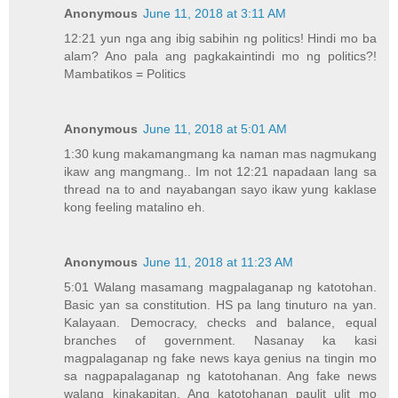
Anonymous
June 11, 2018 at 3:11 AM
12:21 yun nga ang ibig sabihin ng politics! Hindi mo ba
alam? Ano pala ang pagkakaintindi mo ng politics?!
Mambatikos = Politics
Anonymous
June 11, 2018 at 5:01 AM
1:30 kung makamangmang ka naman mas nagmukang
ikaw ang mangmang.. Im not 12:21 napadaan lang sa
thread na to and nayabangan sayo ikaw yung kaklase
kong feeling matalino eh.
Anonymous
June 11, 2018 at 11:23 AM
5:01 Walang masamang magpalaganap ng katotohan.
Basic yan sa constitution. HS pa lang tinuturo na yan.
Kalayaan. Democracy, checks and balance, equal
branches of government. Nasanay ka kasi
magpalaganap ng fake news kaya genius na tingin mo
sa nagpapalaganap ng katotohanan. Ang fake news
walang kinakapitan. Ang katotohanan paulit ulit mo