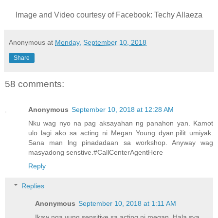
Image and Video courtesy of Facebook: Techy Allaeza
Anonymous
at
Monday, September 10, 2018
Share
58 comments:
Anonymous
September 10, 2018 at 12:28 AM
Nku wag nyo na pag aksayahan ng panahon yan. Kamot
ulo lagi ako sa acting ni Megan Young dyan.pilit umiyak.
Sana man lng pinadadaan sa workshop. Anyway wag
masyadong senstive.#CallCenterAgentHere
Reply
Replies
Anonymous
September 10, 2018 at 1:11 AM
Ikaw nga yung sensitive sa acting ni megan. Hala sya.