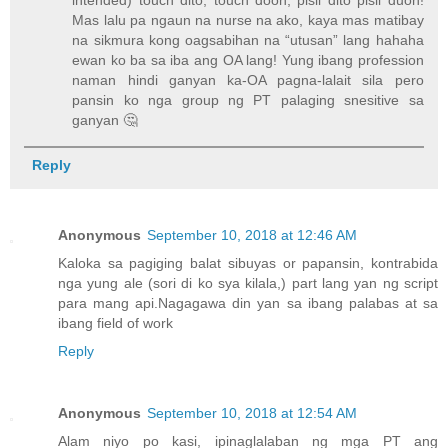
Mas lalu pa ngaun na nurse na ako, kaya mas matibay
na sikmura kong oagsabihan na “utusan” lang hahaha
ewan ko ba sa iba ang OA lang! Yung ibang profession
naman hindi ganyan ka-OA pagna-lalait sila pero
pansin ko nga group ng PT palaging snesitive sa
ganyan 🤔
Reply
Anonymous
September 10, 2018 at 12:46 AM
Kaloka sa pagiging balat sibuyas or papansin, kontrabida
nga yung ale (sori di ko sya kilala,) part lang yan ng script
para mang api.Nagagawa din yan sa ibang palabas at sa
ibang field of work
Reply
Anonymous
September 10, 2018 at 12:54 AM
Alam niyo po kasi, ipinaglalaban ng mga PT ang