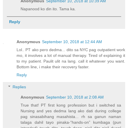
Anonymous
September 10, 2018 at 10:39 AM
Napanood ko din ito. Tama ka.
Reply
Anonymous
September 10, 2018 at 12:44 AM
Lol.. PT ako pero dedma... dito sa NYC pag outpatient work
mo, it involves a lot of manual therapy. Tired of explaining it
to my patient. Paulit ulit na lang. call it whatever you want.
Bottom line, i make their recovery faster.
Reply
Replies
Anonymous
September 10, 2018 at 2:08 AM
True that! PT first kong profession but i switched sa
Nursing and yes dedma lang ako dati during college
pag sinasabihang masahista... rh sa ganun naman
talaga dahil tayo pinaka-“hands-on” kumbaga (pun
intended) touch dito, touch doon, pisil dito pisil duon!