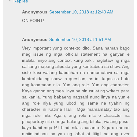
Replies
Anonymous
September 10, 2018 at 12:40 AM
ON POINT!
Anonymous
September 10, 2018 at 1:51 AM
Very important yung contexto dito. Sana naman bago
mag issue ng mga official statement na ganyan e
inalala ninyo ang context kung bakit nagbitaw ng mga
salitang mapang alipusta yung kontrabida sa show. Ang
siste kasi walang kabutihan na namumutawi sa mga
kontrabida ng show in question, as in: tagos sa buto
ang kasamaan nila. Yun ang role. Yun ang character.
Kaya ganon ang mga linya na sinusulat ng writers para
sa kanila. Yung babaeng nagsabi nung linya na yun e
ang role niya yung ubod ng sama na tiyahin ng
character ni Katrina Halili. Mga mamamatay tao ang
mga role nila. Again, ang role nila o character na
pinoportray nila e mga halang ang bituka, walang puso,
kaya kahit mga PT hindi nila sinasanto. Siguro naman
maiintindihan na yan ng lahat at titigil na ang over