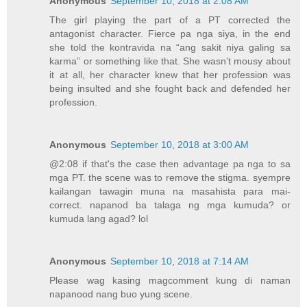
Anonymous
September 10, 2018 at 2:08 AM
The girl playing the part of a PT corrected the
antagonist character. Fierce pa nga siya, in the end
she told the kontravida na “ang sakit niya galing sa
karma” or something like that. She wasn’t mousy about
it at all, her character knew that her profession was
being insulted and she fought back and defended her
profession.
Anonymous
September 10, 2018 at 3:00 AM
@2:08 if that's the case then advantage pa nga to sa
mga PT. the scene was to remove the stigma. syempre
kailangan tawagin muna na masahista para mai-
correct. napanod ba talaga ng mga kumuda? or
kumuda lang agad? lol
Anonymous
September 10, 2018 at 7:14 AM
Please wag kasing magcomment kung di naman
napanood nang buo yung scene.