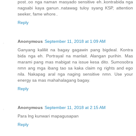
post..oo nga naman masyado sensitive eh..kontrabida nga
nagsabi kaya ganun..natawag tuloy syang KSP, attention
seeker, fame whore..
Reply
Anonymous
September 11, 2018 at 1:09 AM
Ganyang kaliliit na bagay gagawin pang bigdeal. Kontra
bida nga eh. Portrayal na manlait. Alangan purihin. Mas
marami pang mas mabigat na issue kesa dito. Sumosobra
nmn ang mga ibang tao sa kaka claim ng rights and ego
nila. Nakapag aral nga naging sensitive nmn. Use your
energy sa mas mahahalagang bagay.
Reply
Anonymous
September 11, 2018 at 2:15 AM
Para lng kunwari mapagusapan
Reply