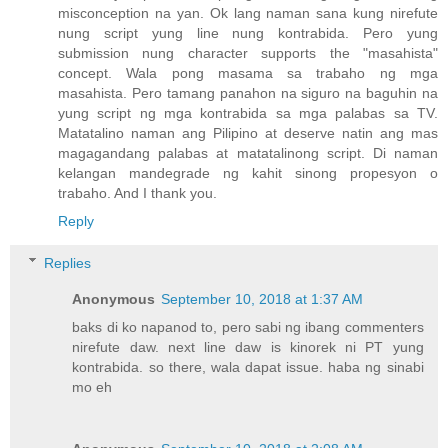
misconception na yan. Ok lang naman sana kung nirefute
nung script yung line nung kontrabida. Pero yung
submission nung character supports the "masahista"
concept. Wala pong masama sa trabaho ng mga
masahista. Pero tamang panahon na siguro na baguhin na
yung script ng mga kontrabida sa mga palabas sa TV.
Matatalino naman ang Pilipino at deserve natin ang mas
magagandang palabas at matatalinong script. Di naman
kelangan mandegrade ng kahit sinong propesyon o
trabaho. And I thank you.
Reply
Replies
Anonymous
September 10, 2018 at 1:37 AM
baks di ko napanod to, pero sabi ng ibang commenters
nirefute daw. next line daw is kinorek ni PT yung
kontrabida. so there, wala dapat issue. haba ng sinabi
mo eh