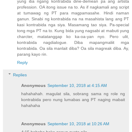
yung iba ngang kontrabida dine-demean pa ang artista
profession. OA itong issue na to. As if nagkamali ang script
at tumawag ng PT para magpamasahe. Hindi naman
ganun. Sinabi ng kontrabida na na masahista lang ang PT
kasi kontrabida nga siya. Masamang tao siya. Pa-special
tong mga PT na to. Kung bida yung nagsabi at mabuti yung
charcter, matatanggap ko ka-oa-yan nyo. Pero ulit,
kontrabida nagdialogue. Diba mapangmaliit mga
kontrabida. Oa sila manlait diba? Oa sila magreak diba. Ay,
parang kayo rin.
Reply
Replies
Anonymous
September 10, 2018 at 4:15 AM
hahahahah. magulat sila, sobrang sama ng role ng
kontrabida pero nung lumabas ang PT naging mabait
hahahaha
Anonymous
September 10, 2018 at 10:26 AM
4:15 hahaha baka ganun gusto nila