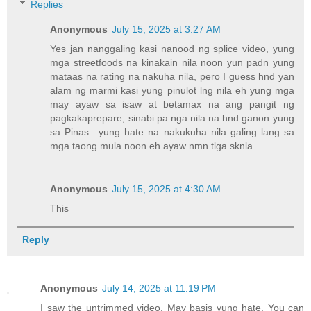
Replies
Anonymous
July 15, 2025 at 3:27 AM
Yes jan nanggaling kasi nanood ng splice video, yung
mga streetfoods na kinakain nila noon yun padn yung
mataas na rating na nakuha nila, pero I guess hnd yan
alam ng marmi kasi yung pinulot lng nila eh yung mga
may ayaw sa isaw at betamax na ang pangit ng
pagkakaprepare, sinabi pa nga nila na hnd ganon yung
sa Pinas.. yung hate na nakukuha nila galing lang sa
mga taong mula noon eh ayaw nmn tlga sknla
Anonymous
July 15, 2025 at 4:30 AM
This
Reply
Anonymous
July 14, 2025 at 11:19 PM
I saw the untrimmed video. May basis yung hate. You can