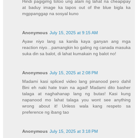
Hindi pagigimg totoo ung alam ng lahat na cheapipay
at baduy image ka tapos out of the blue bigla ka
mgppanggap na sosyal kuno
Anonymous
July 15, 2025 at 9:15 AM
Ayaw niyo lang sa kanila kaya ganyan ang mga
reaction niyo…pamangkin ko galing ng canada masuka
suka din sa balot, di lahat kumakain ng balot no!
Anonymous
July 15, 2025 at 2:08 PM
Madami kasi spliced video lang pinanood pero dahil
Bini eh naki hate train na agad! Madami dito basher
talaga at naghahanap lang ng butas! Kasi kung
napanood mo lahat talaga you wont see anything
wrong about it! Unless wala kang respeto sa
preference ng ibang tao
Anonymous
July 15, 2025 at 3:18 PM