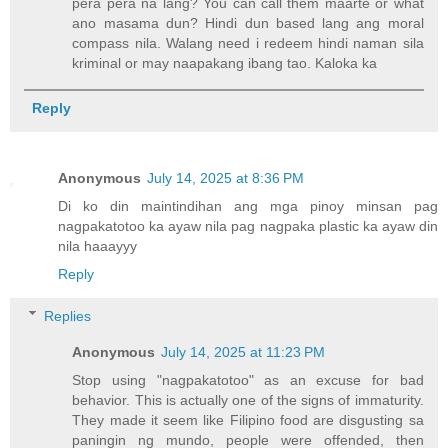
pera pera na lang? You can call them maarte or what
ano masama dun? Hindi dun based lang ang moral
compass nila. Walang need i redeem hindi naman sila
kriminal or may naapakang ibang tao. Kaloka ka
Reply
Anonymous
July 14, 2025 at 8:36 PM
Di ko din maintindihan ang mga pinoy minsan pag
nagpakatotoo ka ayaw nila pag nagpaka plastic ka ayaw din
nila haaayyy
Reply
Replies
Anonymous
July 14, 2025 at 11:23 PM
Stop using "nagpakatotoo" as an excuse for bad
behavior. This is actually one of the signs of immaturity.
They made it seem like Filipino food are disgusting sa
paningin ng mundo, people were offended, then