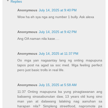
Replies
Anonymous
July 14, 2025 at 9:40 PM
Wow ha eh sya nga ang number 1 bully. Ask alexa
Anonymous
July 14, 2025 at 9:42 PM
Ang OA naman nila kase….
Anonymous
July 14, 2025 at 11:37 PM
Oo mga yan nagaantay lang ng onting mapupuna
tapos post na agad sa soc med. Mga feeling perfect
pero just basic trolls in real life.
Anonymous
July 15, 2025 at 5:58 AM
11:37 Onting mapupuna ba yung pinagtawanan ang
babaeng sinasabunutan daw, 13 years old kung sino
man yan at dalawang lalaking nag aanuhan sa
harapan nila? Simpleng streetfood, napromote pa