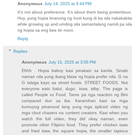
Anonymous
July 14, 2025 at 9:44 PM
It’s not about preference. It’s about them being pretentious.
Huy, yung hopia tinanong ng host kung di ba sila nakakakita
while growing up and umiling sila samantalang namili pa sila
ng hopia sa eng bee tin noon.
Reply
Replies
Anonymous
July 15, 2025 at 3:05 PM
Ehhh . Hopia baboy kasi pinakain sa kanila. Sinabi
naman nila yung ibang klase ng hopia prefer nila. G na
G talaga kayo sa street foods. STREET FOODS. Not
everyone eats balut, dugo, isaw, atbp. The page is
called People vs Food. Tame pa nga reaction ng Bini
compared dun sa iba. Karamihan kasi sa mga
kumuyog pinanood lang yung mga spliced video ng
mga clout chasers na content creators. Kasi when you
watch the full video, they did okay naman, even
promote other Filipino food. They prefer chicken isaw
and fried isaw, the square hopia, the smaller tapioca