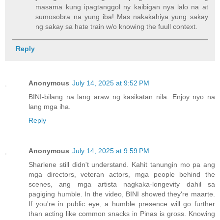
masama kung ipagtanggol ny kaibigan nya lalo na at
sumosobra na yung iba! Mas nakakahiya yung sakay
ng sakay sa hate train w/o knowing the fuull context.
Reply
Anonymous
July 14, 2025 at 9:52 PM
BINI-bilang na lang araw ng kasikatan nila. Enjoy nyo na
lang mga iha.
Reply
Anonymous
July 14, 2025 at 9:59 PM
Sharlene still didn't understand. Kahit tanungin mo pa ang
mga directors, veteran actors, mga people behind the
scenes, ang mga artista nagkaka-longevity dahil sa
pagiging humble. In the video, BINI showed they're maarte.
If you're in public eye, a humble presence will go further
than acting like common snacks in Pinas is gross. Knowing