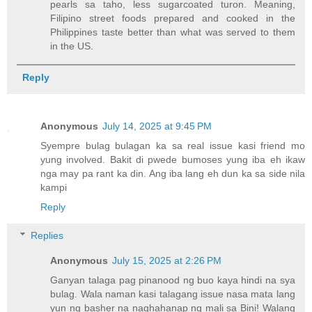
pearls sa taho, less sugarcoated turon. Meaning,
Filipino street foods prepared and cooked in the
Philippines taste better than what was served to them
in the US.
Reply
Anonymous
July 14, 2025 at 9:45 PM
Syempre bulag bulagan ka sa real issue kasi friend mo
yung involved. Bakit di pwede bumoses yung iba eh ikaw
nga may pa rant ka din. Ang iba lang eh dun ka sa side nila
kampi
Reply
Replies
Anonymous
July 15, 2025 at 2:26 PM
Ganyan talaga pag pinanood ng buo kaya hindi na sya
bulag. Wala naman kasi talagang issue nasa mata lang
yun ng basher na naghahanap ng mali sa Bini! Walang