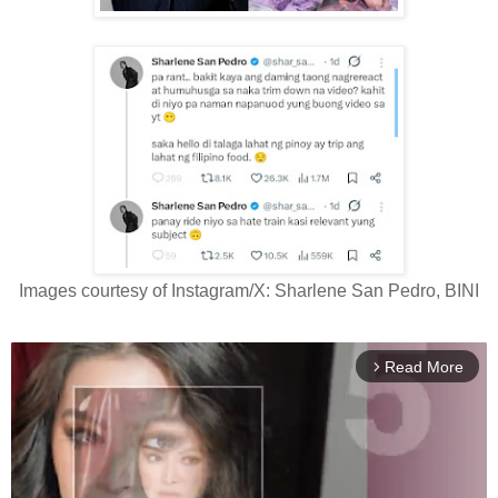
Images courtesy of Instagram/X: Sharlene San Pedro, BINI
Read More
arrow_forward_ios