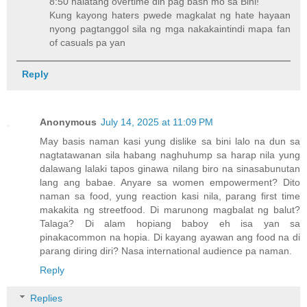
8:50 halatang overtime din pag bash mo sa Bini!
Kung kayong haters pwede magkalat ng hate hayaan
nyong pagtanggol sila ng mga nakakaintindi mapa fan
of casuals pa yan
Reply
Anonymous
July 14, 2025 at 11:09 PM
May basis naman kasi yung dislike sa bini lalo na dun sa
nagtatawanan sila habang naghuhump sa harap nila yung
dalawang lalaki tapos ginawa nilang biro na sinasabunutan
lang ang babae. Anyare sa women empowerment? Dito
naman sa food, yung reaction kasi nila, parang first time
makakita ng streetfood. Di marunong magbalat ng balut?
Talaga? Di alam hopiang baboy eh isa yan sa
pinakacommon na hopia. Di kayang ayawan ang food na di
parang diring diri? Nasa international audience pa naman.
Reply
Replies