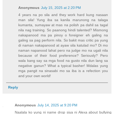
Anonymous
July 15, 2025 at 2:20 PM
4 years na po sila and they work hard kung nasaan
man sila! Yung iba sa kanila marunong na talaga
kumanta, sumayaw at mas na polish pa dahil sa tagal
nila nag training. So paanong hindi talented? Mismong
nakapanood ma pa pinoy o foreigner eh galing na
galing sa pag perform nila. So bakit mas critic pa yung
di naman nakapanood at ayaw sila katulad mo? Di mo
naman napanood lahat pero na judge mo na ugali nila
because of their food preference? Seriously? Pero
wala kang say sa mga food na gusto nila dun lang sa
negative ganun? What a typical basher! Mdalas yung
mga pangit na sinasabi mo sa iba is a refection you
and your own world!
Reply
Anonymous
July 14, 2025 at 9:20 PM
Naalala ko yung ni name drop siya ni Alexa about bullying