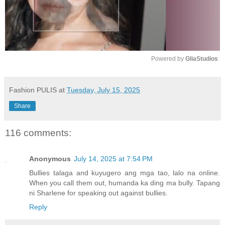
Powered by 
GliaStudios
M
u
Fashion PULIS
at
Tuesday, July 15, 2025
t
Share
e
116 comments:
Anonymous
July 14, 2025 at 7:54 PM
Bullies talaga and kuyugero ang mga tao, lalo na online.
When you call them out, humanda ka ding ma bully. Tapang
ni Sharlene for speaking out against bullies.
Reply