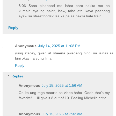
8:06 Sana pinanood mo lahat para nakita mo na
kumain sya ng balot, isaw, taho etc. kaya paanong
ayaw sa streetfoods? Isa ka pa sa nakiki hate train
Reply
Anonymous
July 14, 2025 at 11:08 PM
yung stacey, gwen at sheena pwedeng hindi na isinali sa
bini okay na yung lima
Reply
Replies
Anonymous
July 15, 2025 at 1:56 AM
Oo ito ung mga maarte sa video haha. Oooh that's my
favorite! ... Ill give it 8 out of 10. Feeling Michelin critic...
Anonymous
July 15, 2025 at 7:32 AM