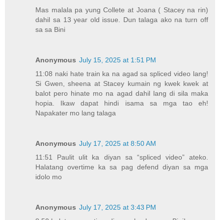
Mas malala pa yung Collete at Joana ( Stacey na rin)
dahil sa 13 year old issue. Dun talaga ako na turn off
sa sa Bini
Anonymous
July 15, 2025 at 1:51 PM
11:08 naki hate train ka na agad sa spliced video lang!
Si Gwen, sheena at Stacey kumain ng kwek kwek at
balot pero hinate mo na agad dahil lang di sila maka
hopia. Ikaw dapat hindi isama sa mga tao eh!
Napakater mo lang talaga
Anonymous
July 17, 2025 at 8:50 AM
11:51 Paulit ulit ka diyan sa “spliced video” ateko.
Halatang overtime ka sa pag defend diyan sa mga
idolo mo
Anonymous
July 17, 2025 at 3:43 PM