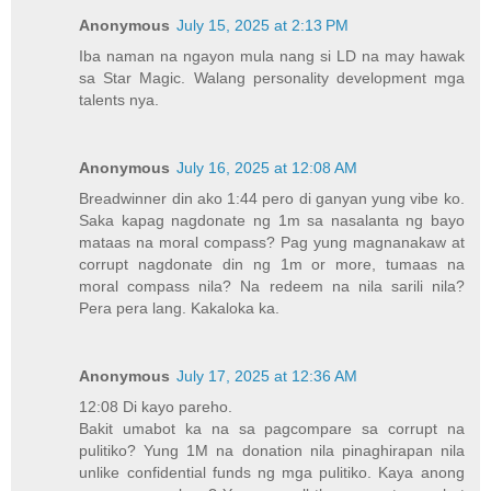
Anonymous
July 15, 2025 at 2:13 PM
Iba naman na ngayon mula nang si LD na may hawak
sa Star Magic. Walang personality development mga
talents nya.
Anonymous
July 16, 2025 at 12:08 AM
Breadwinner din ako 1:44 pero di ganyan yung vibe ko.
Saka kapag nagdonate ng 1m sa nasalanta ng bayo
mataas na moral compass? Pag yung magnanakaw at
corrupt nagdonate din ng 1m or more, tumaas na
moral compass nila? Na redeem na nila sarili nila?
Pera pera lang. Kakaloka ka.
Anonymous
July 17, 2025 at 12:36 AM
12:08 Di kayo pareho.
Bakit umabot ka na sa pagcompare sa corrupt na
pulitiko? Yung 1M na donation nila pinaghirapan nila
unlike confidential funds ng mga pulitiko. Kaya anong