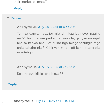
their market is "masa".
Reply
Replies
Anonymous
July 15, 2025 at 6:36 AM
Teh, sa ganyan reaction nila eh. Ikaw ba never naging
oa?? Hindi naman porket ganyan sila, ganyan na ugali
nila sa kapwa nila. Bat di mo nga talaga tanungin mga
nakatrabaho nila? Kahit yun mga staff kung paano sila
makitubgo
Anonymous
July 15, 2025 at 7:39 AM
Kc d rin sya kilala, cno b sya??
Reply
Anonymous
July 14, 2025 at 10:15 PM