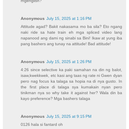
mgenglish?
Anonymous
July 15, 2025 at 1:16 PM
Attitude agad? Bakit nakasama mo ba sila? Eto ngang
naki ride sa hate train eh mga spliced video lang
napanood ang dami ng sinabi sa Bini! Ikaw at yung iba
pang bashers ang tunay na attitude! Bad attitude!
Anonymous
July 15, 2025 at 1:26 PM
4:26 since selective ka paki samahan na din ng balot,
isaw,kwekkwek, etc kasi ang taas ng rate ni Gwen dyan
pero nag focus ka talaga sa hopia na di nya gusto. In
the first place di talaga sya kumakain nyan pero
tinikman nya so why take it against her? Wala din ba
kayo preference? Mga bashers talaga
Anonymous
July 15, 2025 at 9:15 PM
0126 hala si fantard oh