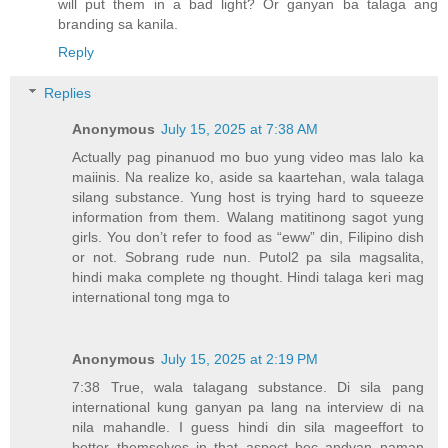
will put them in a bad light? Or ganyan ba talaga ang
branding sa kanila.
Reply
Replies
Anonymous
July 15, 2025 at 7:38 AM
Actually pag pinanuod mo buo yung video mas lalo ka
maiinis. Na realize ko, aside sa kaartehan, wala talaga
silang substance. Yung host is trying hard to squeeze
information from them. Walang matitinong sagot yung
girls. You don’t refer to food as “eww” din, Filipino dish
or not. Sobrang rude nun. Putol2 pa sila magsalita,
hindi maka complete ng thought. Hindi talaga keri mag
international tong mga to
Anonymous
July 15, 2025 at 2:19 PM
7:38 True, wala talagang substance. Di sila pang
international kung ganyan pa lang na interview di na
nila mahandle. I guess hindi din sila mageeffort to
better themselves in that aspect bec andyan naman