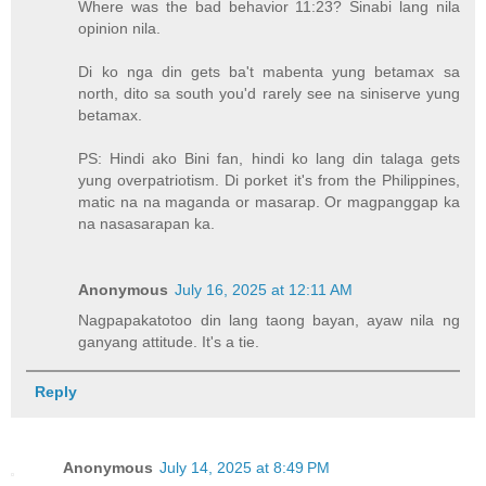
Where was the bad behavior 11:23? Sinabi lang nila
opinion nila.
Di ko nga din gets ba't mabenta yung betamax sa
north, dito sa south you'd rarely see na siniserve yung
betamax.
PS: Hindi ako Bini fan, hindi ko lang din talaga gets
yung overpatriotism. Di porket it's from the Philippines,
matic na na maganda or masarap. Or magpanggap ka
na nasasarapan ka.
Anonymous
July 16, 2025 at 12:11 AM
Nagpapakatotoo din lang taong bayan, ayaw nila ng
ganyang attitude. It's a tie.
Reply
Anonymous
July 14, 2025 at 8:49 PM