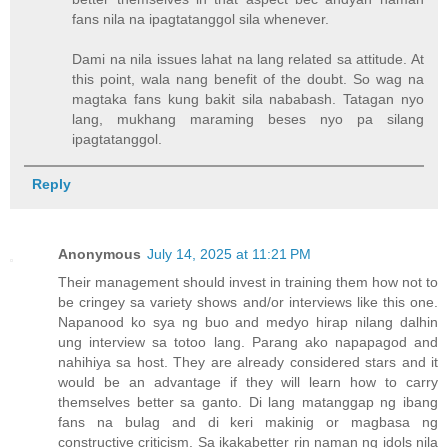
fans nila na ipagtatanggol sila whenever.
Dami na nila issues lahat na lang related sa attitude. At
this point, wala nang benefit of the doubt. So wag na
magtaka fans kung bakit sila nababash. Tatagan nyo
lang, mukhang maraming beses nyo pa silang
ipagtatanggol.
Reply
Anonymous
July 14, 2025 at 11:21 PM
Their management should invest in training them how not to
be cringey sa variety shows and/or interviews like this one.
Napanood ko sya ng buo and medyo hirap nilang dalhin
ung interview sa totoo lang. Parang ako napapagod and
nahihiya sa host. They are already considered stars and it
would be an advantage if they will learn how to carry
themselves better sa ganto. Di lang matanggap ng ibang
fans na bulag and di keri makinig or magbasa ng
constructive criticism. Sa ikakabetter rin naman ng idols nila