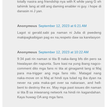
totally nasira ang friendship nya with K while yang G eh
tahimik lang at still ang daming enabler ni guy. i hope di
danasin ni J yan.
Anonymous
September 12, 2023 at 6:21 AM
Lagot si gerald.sabi pa naman ni Julia di pwedeng
makipagkaibigan pag ex na,respeto daw sa karelasyon
Anonymous
September 12, 2023 at 10:22 AM
9:34 pati rin naman si tita B naka-ilang bfs din pero sa
hiwalayan din napunta. Sure kasi na yung ibang nagco-
comment dito mga fans ni tita at ginagamit lang si Maj
para ma-trigger ang mga fans nito. Matagal nang
naka-move on si Maj at hindi sya tulad ng iba dyan na
never na yata maka-get over sa nakaraan, and hell-
bent to destroy the ex. May mga past issues din naman
si tita B sa iniwanang network na hindi rin kagandahan.
Kaya huwag OA ang mga fans.