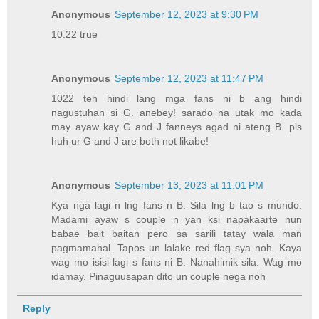
Anonymous
September 12, 2023 at 9:30 PM
10:22 true
Anonymous
September 12, 2023 at 11:47 PM
1022 teh hindi lang mga fans ni b ang hindi
nagustuhan si G. anebey! sarado na utak mo kada
may ayaw kay G and J fanneys agad ni ateng B. pls
huh ur G and J are both not likabe!
Anonymous
September 13, 2023 at 11:01 PM
Kya nga lagi n lng fans n B. Sila lng b tao s mundo.
Madami ayaw s couple n yan ksi napakaarte nun
babae bait baitan pero sa sarili tatay wala man
pagmamahal. Tapos un lalake red flag sya noh. Kaya
wag mo isisi lagi s fans ni B. Nanahimik sila. Wag mo
idamay. Pinaguusapan dito un couple nega noh
Reply