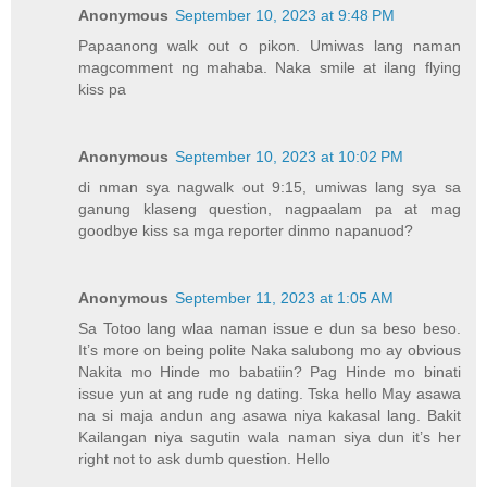
Anonymous
September 10, 2023 at 9:48 PM
Papaanong walk out o pikon. Umiwas lang naman
magcomment ng mahaba. Naka smile at ilang flying
kiss pa
Anonymous
September 10, 2023 at 10:02 PM
di nman sya nagwalk out 9:15, umiwas lang sya sa
ganung klaseng question, nagpaalam pa at mag
goodbye kiss sa mga reporter dinmo napanuod?
Anonymous
September 11, 2023 at 1:05 AM
Sa Totoo lang wlaa naman issue e dun sa beso beso.
It’s more on being polite Naka salubong mo ay obvious
Nakita mo Hinde mo babatiin? Pag Hinde mo binati
issue yun at ang rude ng dating. Tska hello May asawa
na si maja andun ang asawa niya kakasal lang. Bakit
Kailangan niya sagutin wala naman siya dun it’s her
right not to ask dumb question. Hello