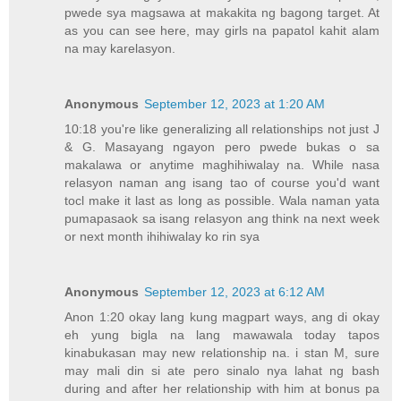
pwede sya magsawa at makakita ng bagong target. At
as you can see here, may girls na papatol kahit alam
na may karelasyon.
Anonymous
September 12, 2023 at 1:20 AM
10:18 you're like generalizing all relationships not just J
& G. Masayang ngayon pero pwede bukas o sa
makalawa or anytime maghihiwalay na. While nasa
relasyon naman ang isang tao of course you'd want
tocl make it last as long as possible. Wala naman yata
pumapasaok sa isang relasyon ang think na next week
or next month ihihiwalay ko rin sya
Anonymous
September 12, 2023 at 6:12 AM
Anon 1:20 okay lang kung magpart ways, ang di okay
eh yung bigla na lang mawawala today tapos
kinabukasan may new relationship na. i stan M, sure
may mali din si ate pero sinalo nya lahat ng bash
during and after her relationship with him at bonus pa