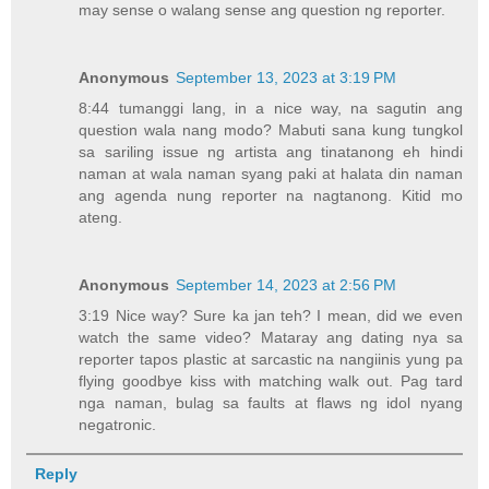
may sense o walang sense ang question ng reporter.
Anonymous
September 13, 2023 at 3:19 PM
8:44 tumanggi lang, in a nice way, na sagutin ang
question wala nang modo? Mabuti sana kung tungkol
sa sariling issue ng artista ang tinatanong eh hindi
naman at wala naman syang paki at halata din naman
ang agenda nung reporter na nagtanong. Kitid mo
ateng.
Anonymous
September 14, 2023 at 2:56 PM
3:19 Nice way? Sure ka jan teh? I mean, did we even
watch the same video? Mataray ang dating nya sa
reporter tapos plastic at sarcastic na nangiinis yung pa
flying goodbye kiss with matching walk out. Pag tard
nga naman, bulag sa faults at flaws ng idol nyang
negatronic.
Reply