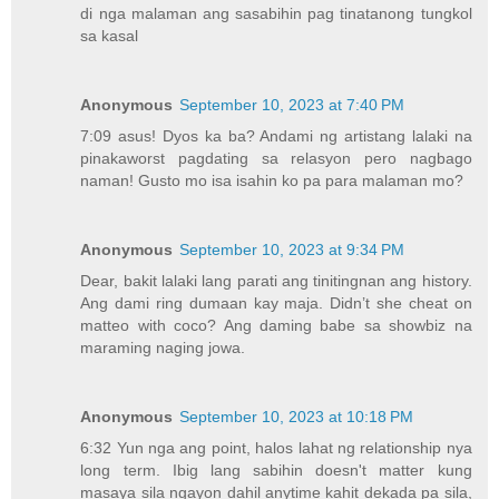
di nga malaman ang sasabihin pag tinatanong tungkol
sa kasal
Anonymous
September 10, 2023 at 7:40 PM
7:09 asus! Dyos ka ba? Andami ng artistang lalaki na
pinakaworst pagdating sa relasyon pero nagbago
naman! Gusto mo isa isahin ko pa para malaman mo?
Anonymous
September 10, 2023 at 9:34 PM
Dear, bakit lalaki lang parati ang tinitingnan ang history.
Ang dami ring dumaan kay maja. Didn’t she cheat on
matteo with coco? Ang daming babe sa showbiz na
maraming naging jowa.
Anonymous
September 10, 2023 at 10:18 PM
6:32 Yun nga ang point, halos lahat ng relationship nya
long term. Ibig lang sabihin doesn't matter kung
masaya sila ngayon dahil anytime kahit dekada pa sila,