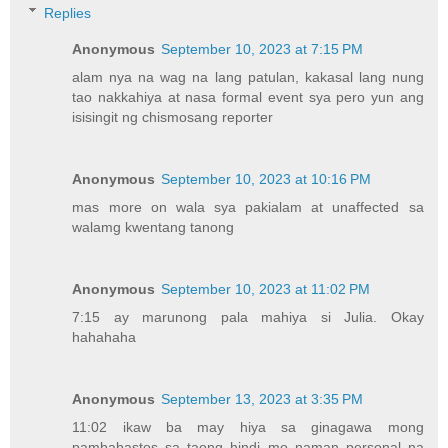
Replies
Anonymous
September 10, 2023 at 7:15 PM
alam nya na wag na lang patulan, kakasal lang nung
tao nakkahiya at nasa formal event sya pero yun ang
isisingit ng chismosang reporter
Anonymous
September 10, 2023 at 10:16 PM
mas more on wala sya pakialam at unaffected sa
walamg kwentang tanong
Anonymous
September 10, 2023 at 11:02 PM
7:15 ay marunong pala mahiya si Julia. Okay
hahahaha
Anonymous
September 13, 2023 at 3:35 PM
11:02 ikaw ba may hiya sa ginagawa mong
pambabastos sa taong hindi mo naman personal na