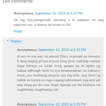
184 comments:
Anonymous
September 10, 2023 at 6:12 PM
Ok lng Yan,panigurado namang s hi walayan rin ang
papunta nyo..s history ba nman ni GA...
Reply
Replies
Anonymous
September 10, 2023 at 6:32 PM
di mo rin ma say, sa almost 20yrs ni gerald sa showbiz
5 lang naging gf nya at puro long term, mahirap naman
tlaga lumayo sa tukso kung gwapo ka at lapitin ng
babae although hindi ko sya kinakampihan sa babaero
issue, pro mukhang seryoso sya kay julia. ang dami ng
nalink sa kanya sa mga naging kaloveteam nya and yet
ang tatag pa din nya, kaya nganga pa din bashers na
naghhintay maghiwalay sila
Anonymous
September 10, 2023 at 6:35 PM