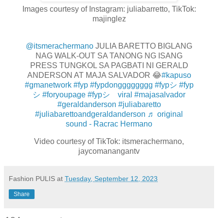
Images courtesy of Instagram: juliabarretto, TikTok:
majinglez
@itsmerachermano
JULIA BARETTO BIGLANG
NAG WALK-OUT SA TANONG NG ISANG
PRESS TUNGKOL SA PAGBATI NI GERALD
ANDERSON AT MAJA SALVADOR 😂
#kapuso
#gmanetwork
#fyp
#fypdongggggggg
#fypシ
#fyp
シ
#foryoupage
#fypシ゚viral
#majasalvador
#geraldanderson
#juliabaretto
#juliabarettoandgeraldanderson
♬ original
sound - Racrac Hermano
Video courtesy of TikTok: itsmerachermano,
jaycomanangantv
Fashion PULIS
at
Tuesday, September 12, 2023
Share