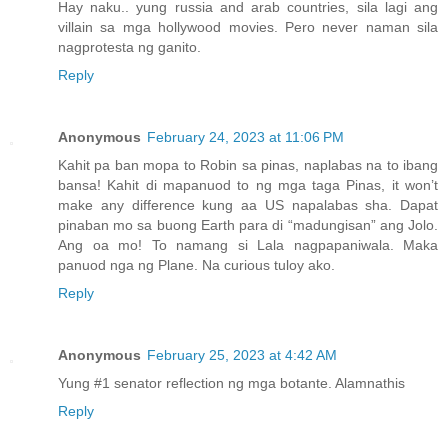
Hay naku.. yung russia and arab countries, sila lagi ang
villain sa mga hollywood movies. Pero never naman sila
nagprotesta ng ganito.
Reply
Anonymous
February 24, 2023 at 11:06 PM
Kahit pa ban mopa to Robin sa pinas, naplabas na to ibang
bansa! Kahit di mapanuod to ng mga taga Pinas, it won’t
make any difference kung aa US napalabas sha. Dapat
pinaban mo sa buong Earth para di “madungisan” ang Jolo.
Ang oa mo! To namang si Lala nagpapaniwala. Maka
panuod nga ng Plane. Na curious tuloy ako.
Reply
Anonymous
February 25, 2023 at 4:42 AM
Yung #1 senator reflection ng mga botante. Alamnathis
Reply