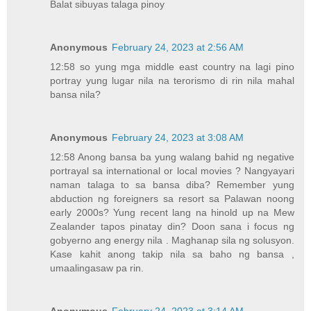
Balat sibuyas talaga pinoy
Anonymous
February 24, 2023 at 2:56 AM
12:58 so yung mga middle east country na lagi pino
portray yung lugar nila na terorismo di rin nila mahal
bansa nila?
Anonymous
February 24, 2023 at 3:08 AM
12:58 Anong bansa ba yung walang bahid ng negative
portrayal sa international or local movies ? Nangyayari
naman talaga to sa bansa diba? Remember yung
abduction ng foreigners sa resort sa Palawan noong
early 2000s? Yung recent lang na hinold up na Mew
Zealander tapos pinatay din? Doon sana i focus ng
gobyerno ang energy nila . Maghanap sila ng solusyon.
Kase kahit anong takip nila sa baho ng bansa ,
umaalingasaw pa rin.