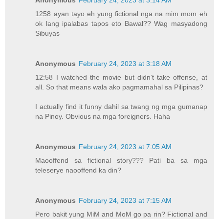
Anonymous
February 24, 2023 at 3:14 AM
1258 ayan tayo eh yung fictional nga na mim mom eh
ok lang ipalabas tapos eto Bawal?? Wag masyadong
Sibuyas
Anonymous
February 24, 2023 at 3:18 AM
12:58 I watched the movie but didn’t take offense, at
all. So that means wala ako pagmamahal sa Pilipinas?
I actually find it funny dahil sa twang ng mga gumanap
na Pinoy. Obvious na mga foreigners. Haha
Anonymous
February 24, 2023 at 7:05 AM
Maooffend sa fictional story??? Pati ba sa mga
teleserye naooffend ka din?
Anonymous
February 24, 2023 at 7:15 AM
Pero bakit yung MiM and MoM go pa rin? Fictional and