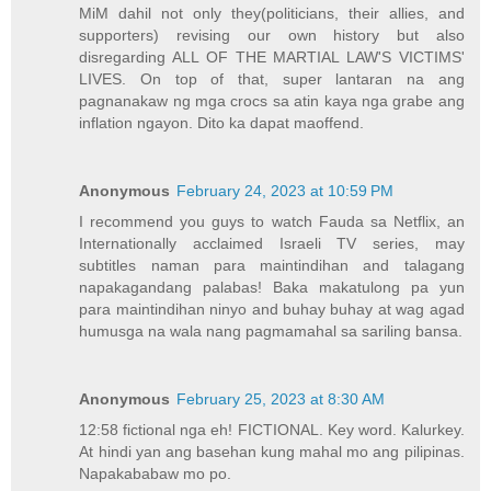
MiM dahil not only they(politicians, their allies, and
supporters) revising our own history but also
disregarding ALL OF THE MARTIAL LAW'S VICTIMS'
LIVES. On top of that, super lantaran na ang
pagnanakaw ng mga crocs sa atin kaya nga grabe ang
inflation ngayon. Dito ka dapat maoffend.
Anonymous
February 24, 2023 at 10:59 PM
I recommend you guys to watch Fauda sa Netflix, an
Internationally acclaimed Israeli TV series, may
subtitles naman para maintindihan and talagang
napakagandang palabas! Baka makatulong pa yun
para maintindihan ninyo and buhay buhay at wag agad
humusga na wala nang pagmamahal sa sariling bansa.
Anonymous
February 25, 2023 at 8:30 AM
12:58 fictional nga eh! FICTIONAL. Key word. Kalurkey.
At hindi yan ang basehan kung mahal mo ang pilipinas.
Napakababaw mo po.