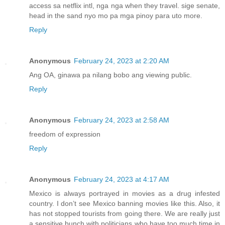
access sa netflix intl, nga nga when they travel. sige senate,
head in the sand nyo mo pa mga pinoy para uto more.
Reply
Anonymous
February 24, 2023 at 2:20 AM
Ang OA, ginawa pa nilang bobo ang viewing public.
Reply
Anonymous
February 24, 2023 at 2:58 AM
freedom of expression
Reply
Anonymous
February 24, 2023 at 4:17 AM
Mexico is always portrayed in movies as a drug infested
country. I don’t see Mexico banning movies like this. Also, it
has not stopped tourists from going there. We are really just
a sensitive bunch with politicians who have too much time in