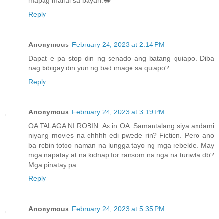
mapag mahal sa bayan.😂
Reply
Anonymous
February 24, 2023 at 2:14 PM
Dapat e pa stop din ng senado ang batang quiapo. Diba
nag bibigay din yun ng bad image sa quiapo?
Reply
Anonymous
February 24, 2023 at 3:19 PM
OA TALAGA NI ROBIN. As in OA. Samantalang siya andami
niyang movies na ehhhh edi pwede rin? Fiction. Pero ano
ba robin totoo naman na lungga tayo ng mga rebelde. May
mga napatay at na kidnap for ransom na nga na turiwta db?
Mga pinatay pa.
Reply
Anonymous
February 24, 2023 at 5:35 PM