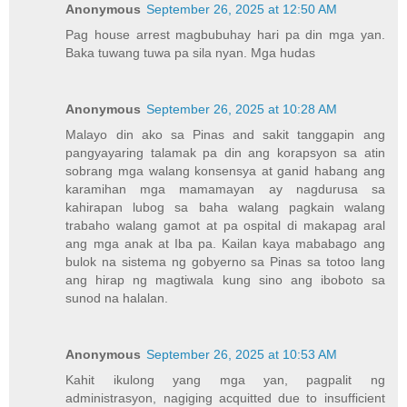
Anonymous
September 26, 2025 at 12:50 AM
Pag house arrest magbubuhay hari pa din mga yan.
Baka tuwang tuwa pa sila nyan. Mga hudas
Anonymous
September 26, 2025 at 10:28 AM
Malayo din ako sa Pinas and sakit tanggapin ang
pangyayaring talamak pa din ang korapsyon sa atin
sobrang mga walang konsensya at ganid habang ang
karamihan mga mamamayan ay nagdurusa sa
kahirapan lubog sa baha walang pagkain walang
trabaho walang gamot at pa ospital di makapag aral
ang mga anak at Iba pa. Kailan kaya mababago ang
bulok na sistema ng gobyerno sa Pinas sa totoo lang
ang hirap ng magtiwala kung sino ang iboboto sa
sunod na halalan.
Anonymous
September 26, 2025 at 10:53 AM
Kahit ikulong yang mga yan, pagpalit ng
administrasyon, nagiging acquitted due to insufficient