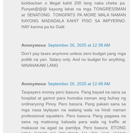
kickbackan o illegal kahit 200 lang naka cheke pa.
Punyet@@@ kayong lahat na mga TONGRESSMAN
at SENATONG. TONGPATS PA MORE WALA NAMAN
KAYONG MADADALA KAHIT PISO SA IMPYERNO.
HAY kanina pa ko Galit
Anonymous
September 26, 2025 at 12:38 AM
Don't pay taxes anymore unless zero budget yang mga
politik na yan. Salary only. And no budget for anything.
NINANAKAW LANG
Anonymous
September 26, 2025 at 12:48 AM
Taxpayers money pero basura. Pang bayad na sana sa
hospital at gamot para humaba naman ang buhay ng
ordinaryong Pinoy. Pero basura. Pang pakain sana sa
mga nasa laylayan na walang wala na hindi naman
professional squatters. Pero basura. Pang pagawa na
sana ng matinong kalsada para wala ng traffic at
makauwi na agad sa pamilya. Pero basura. ETONG