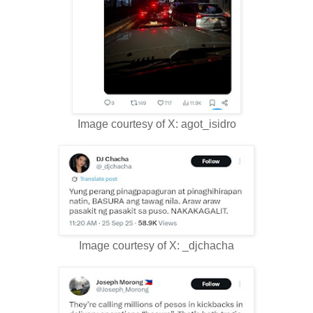
Image courtesy of X: agot_isidro
Image courtesy of X: _djchacha