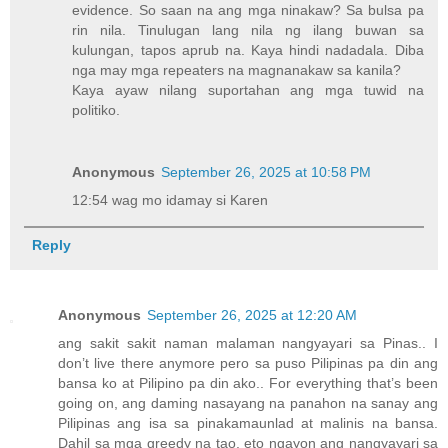
evidence. So saan na ang mga ninakaw? Sa bulsa pa
rin nila. Tinulugan lang nila ng ilang buwan sa
kulungan, tapos aprub na. Kaya hindi nadadala. Diba
nga may mga repeaters na magnanakaw sa kanila?
Kaya ayaw nilang suportahan ang mga tuwid na
politiko.
Anonymous
September 26, 2025 at 10:58 PM
12:54 wag mo idamay si Karen
Reply
Anonymous
September 26, 2025 at 12:20 AM
ang sakit sakit naman malaman nangyayari sa Pinas.. I
don’t live there anymore pero sa puso Pilipinas pa din ang
bansa ko at Pilipino pa din ako.. For everything that’s been
going on, ang daming nasayang na panahon na sanay ang
Pilipinas ang isa sa pinakamaunlad at malinis na bansa.
Dahil sa mga greedy na tao, eto ngayon ang nangyayari sa