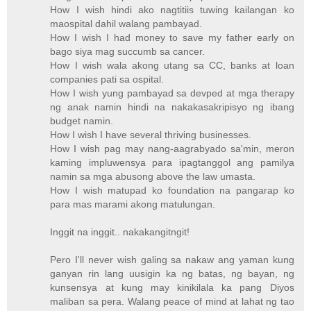
How I wish hindi ako nagtitiis tuwing kailangan ko
maospital dahil walang pambayad.
How I wish I had money to save my father early on
bago siya mag succumb sa cancer.
How I wish wala akong utang sa CC, banks at loan
companies pati sa ospital.
How I wish yung pambayad sa devped at mga therapy
ng anak namin hindi na nakakasakripisyo ng ibang
budget namin.
How I wish I have several thriving businesses.
How I wish pag may nang-aagrabyado sa'min, meron
kaming impluwensya para ipagtanggol ang pamilya
namin sa mga abusong above the law umasta.
How I wish matupad ko foundation na pangarap ko
para mas marami akong matulungan.
Inggit na inggit.. nakakangitngit!
Pero I'll never wish galing sa nakaw ang yaman kung
ganyan rin lang uusigin ka ng batas, ng bayan, ng
kunsensya at kung may kinikilala ka pang Diyos
maliban sa pera. Walang peace of mind at lahat ng tao