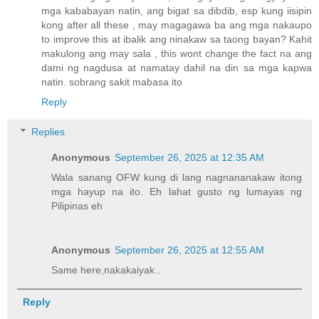
mga kababayan natin, ang bigat sa dibdib, esp kung iisipin
kong after all these , may magagawa ba ang mga nakaupo
to improve this at ibalik ang ninakaw sa taong bayan? Kahit
makulong ang may sala , this wont change the fact na ang
dami ng nagdusa at namatay dahil na din sa mga kapwa
natin. sobrang sakit mabasa ito
Reply
Replies
Anonymous
September 26, 2025 at 12:35 AM
Wala sanang OFW kung di lang nagnananakaw itong
mga hayup na ito. Eh lahat gusto ng lumayas ng
Pilipinas eh
Anonymous
September 26, 2025 at 12:55 AM
Same here,nakakaiyak..
Reply