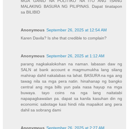
MGA GANID NA POLITIKO NA ITO ANG ISANG
MALAKING BASURA NG PILIPINAS. Dapat tinatapon
sa BILIBID
Anonymous
September 26, 2025 at 12:54 AM
Karen Davila? Is she that credible to complain?
Anonymous
September 26, 2025 at 1:12 AM
parang nagkakalokohan na naman. labasan daw ng
SALN at bank account e magmumukha lang silang
mahirap dahil nakalabas na lahat. BASURA na nga ang
tawag nila sa mga pera natin. hinahanap ng bangko
central ang mga bills yun pala nasa hayup na mga
buwaya. tayo coins na nga lang naitatabi
napapagbawalan pa. dapat sa kanila kasuhan din ng
economic sabotage kasi hindi nila mapaikot ang pera
dahil sa sobrang dami
Anonymous
September 26, 2025 at 2:27 AM