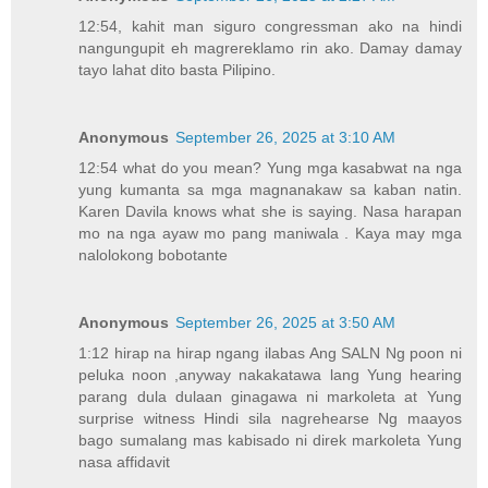
12:54, kahit man siguro congressman ako na hindi
nangungupit eh magrereklamo rin ako. Damay damay
tayo lahat dito basta Pilipino.
Anonymous
September 26, 2025 at 3:10 AM
12:54 what do you mean? Yung mga kasabwat na nga
yung kumanta sa mga magnanakaw sa kaban natin.
Karen Davila knows what she is saying. Nasa harapan
mo na nga ayaw mo pang maniwala . Kaya may mga
nalolokong bobotante
Anonymous
September 26, 2025 at 3:50 AM
1:12 hirap na hirap ngang ilabas Ang SALN Ng poon ni
peluka noon ,anyway nakakatawa lang Yung hearing
parang dula dulaan ginagawa ni markoleta at Yung
surprise witness Hindi sila nagrehearse Ng maayos
bago sumalang mas kabisado ni direk markoleta Yung
nasa affidavit