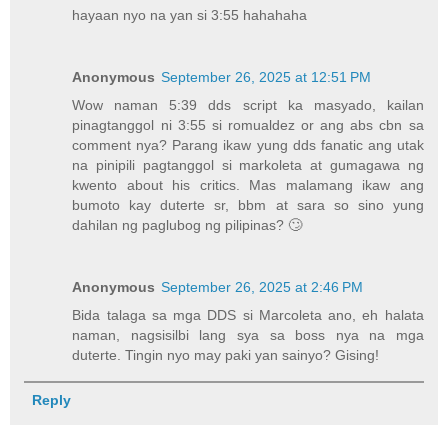
hayaan nyo na yan si 3:55 hahahaha
Anonymous
September 26, 2025 at 12:51 PM
Wow naman 5:39 dds script ka masyado, kailan
pinagtanggol ni 3:55 si romualdez or ang abs cbn sa
comment nya? Parang ikaw yung dds fanatic ang utak
na pinipili pagtanggol si markoleta at gumagawa ng
kwento about his critics. Mas malamang ikaw ang
bumoto kay duterte sr, bbm at sara so sino yung
dahilan ng paglubog ng pilipinas? 🙄
Anonymous
September 26, 2025 at 2:46 PM
Bida talaga sa mga DDS si Marcoleta ano, eh halata
naman, nagsisilbi lang sya sa boss nya na mga
duterte. Tingin nyo may paki yan sainyo? Gising!
Reply