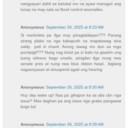
nangyayari dahil sa katulad mo na ayaw managot ang
tunay na may sala sa flood control anomalies.
Anonymous
September 26, 2025 at 8:23 AM
Si markoleta pa tlga may pinagtatakpan??? Parang
sirang plaka na nga kakapush na mapatawag sina
zaldy.. pati si chavit. Anong tawag mo dun sa mga
pumipigil??? Nung nag insist pa si bato na gisahin ung
isang witness bago umalis, pinigilan tlga nung new
senate pres at nung new blue ribbon head.. biglang
nagsenyasan at sinuspend agad ung hearing
Anonymous
September 26, 2025 at 8:30 AM
Huy day wake up! Naa pa gihapon ka sa abs cbn nga
issue? Mas daghan pa ang issue nga grabe pangawat
bogo ka!
Anonymous
September 26, 2025 at 9:39 AM