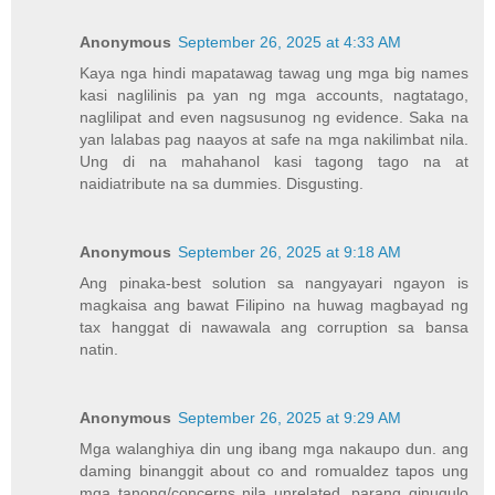
Anonymous
September 26, 2025 at 4:33 AM
Kaya nga hindi mapatawag tawag ung mga big names
kasi naglilinis pa yan ng mga accounts, nagtatago,
naglilipat and even nagsusunog ng evidence. Saka na
yan lalabas pag naayos at safe na mga nakilimbat nila.
Ung di na mahahanol kasi tagong tago na at
naidiatribute na sa dummies. Disgusting.
Anonymous
September 26, 2025 at 9:18 AM
Ang pinaka-best solution sa nangyayari ngayon is
magkaisa ang bawat Filipino na huwag magbayad ng
tax hanggat di nawawala ang corruption sa bansa
natin.
Anonymous
September 26, 2025 at 9:29 AM
Mga walanghiya din ung ibang mga nakaupo dun. ang
daming binanggit about co and romualdez tapos ung
mga tanong/concerns nila unrelated. parang ginugulo