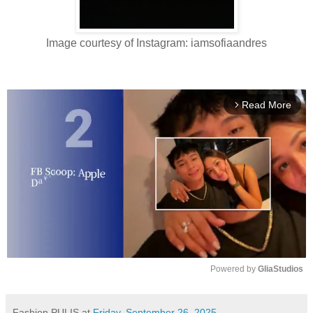
Image courtesy of Instagram: iamsofiaandres
Read More
arrow_forward_ios
Powered by 
GliaStudios
M
u
Fashion PULIS
at
Friday, September 26, 2025