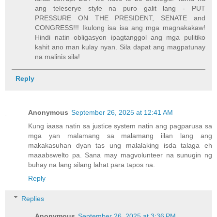
ang teleserye style na puro galit lang - PUT
PRESSURE ON THE PRESIDENT, SENATE and
CONGRESS!!! Ikulong isa isa ang mga magnakakaw!
Hindi natin obligasyon ipagtanggol ang mga pulitiko
kahit ano man kulay nyan. Sila dapat ang magpatunay
na malinis sila!
Reply
Anonymous
September 26, 2025 at 12:41 AM
Kung iaasa natin sa justice system natin ang pagparusa sa
mga yan malamang sa malamang iilan lang ang
makakasuhan dyan tas ung malalaking isda talaga eh
maaabswelto pa. Sana may magvolunteer na sunugin ng
buhay na lang silang lahat para tapos na.
Reply
Replies
Anonymous
September 26, 2025 at 3:36 PM