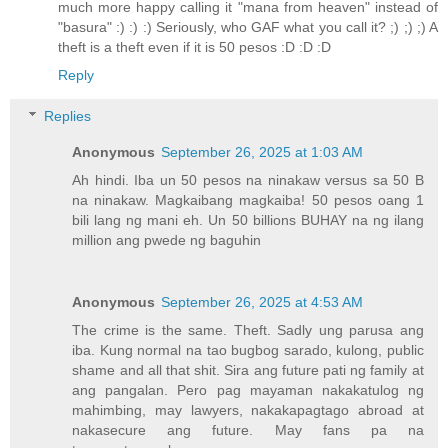
much more happy calling it "mana from heaven" instead of
"basura" :) :) :) Seriously, who GAF what you call it? ;) ;) ;) A
theft is a theft even if it is 50 pesos :D :D :D
Reply
Replies
Anonymous
September 26, 2025 at 1:03 AM
Ah hindi. Iba un 50 pesos na ninakaw versus sa 50 B
na ninakaw. Magkaibang magkaiba! 50 pesos oang 1
bili lang ng mani eh. Un 50 billions BUHAY na ng ilang
million ang pwede ng baguhin
Anonymous
September 26, 2025 at 4:53 AM
The crime is the same. Theft. Sadly ung parusa ang
iba. Kung normal na tao bugbog sarado, kulong, public
shame and all that shit. Sira ang future pati ng family at
ang pangalan. Pero pag mayaman nakakatulog ng
mahimbing, may lawyers, nakakapagtago abroad at
nakasecure ang future. May fans pa na