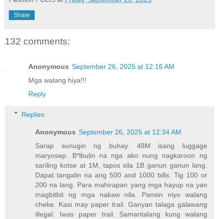
t
Share
e
132 comments:
Anonymous
September 26, 2025 at 12:16 AM
Mga walang hiya!!!
Reply
Replies
Anonymous
September 26, 2025 at 12:34 AM
Sarap sunugin ng buhay. 48M isang luggage
maryosep. B*lbulin na nga ako nung nagkaroon ng
sariling kotse at 1M, tapos sila 1B ganun ganun lang.
Dapat tangalin na ang 500 and 1000 bills. Tig 100 or
200 na lang. Para mahirapan yang mga hayup na yan
magbitbit ng mga nakaw nila. Pansin niyo walang
cheke. Kasi may paper trail. Ganyan talaga galawang
illegal. Iwas paper trail. Samantalang kung walang