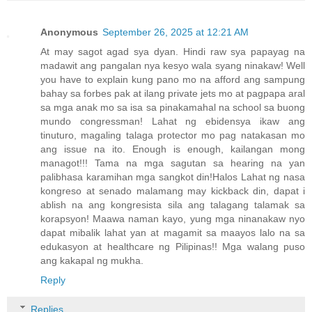
Anonymous
September 26, 2025 at 12:21 AM
At may sagot agad sya dyan. Hindi raw sya papayag na
madawit ang pangalan nya kesyo wala syang ninakaw! Well
you have to explain kung pano mo na afford ang sampung
bahay sa forbes pak at ilang private jets mo at pagpapa aral
sa mga anak mo sa isa sa pinakamahal na school sa buong
mundo congressman! Lahat ng ebidensya ikaw ang
tinuturo, magaling talaga protector mo pag natakasan mo
ang issue na ito. Enough is enough, kailangan mong
managot!!! Tama na mga sagutan sa hearing na yan
palibhasa karamihan mga sangkot din!Halos Lahat ng nasa
kongreso at senado malamang may kickback din, dapat i
ablish na ang kongresista sila ang talagang talamak sa
korapsyon! Maawa naman kayo, yung mga ninanakaw nyo
dapat mibalik lahat yan at magamit sa maayos lalo na sa
edukasyon at healthcare ng Pilipinas!! Mga walang puso
ang kakapal ng mukha.
Reply
Replies