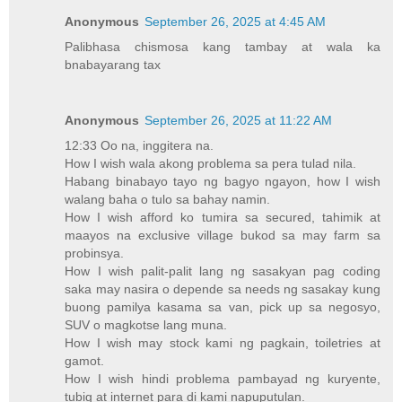
Anonymous
September 26, 2025 at 4:45 AM
Palibhasa chismosa kang tambay at wala ka
bnabayarang tax
Anonymous
September 26, 2025 at 11:22 AM
12:33 Oo na, inggitera na.
How I wish wala akong problema sa pera tulad nila.
Habang binabayo tayo ng bagyo ngayon, how I wish
walang baha o tulo sa bahay namin.
How I wish afford ko tumira sa secured, tahimik at
maayos na exclusive village bukod sa may farm sa
probinsya.
How I wish palit-palit lang ng sasakyan pag coding
saka may nasira o depende sa needs ng sasakay kung
buong pamilya kasama sa van, pick up sa negosyo,
SUV o magkotse lang muna.
How I wish may stock kami ng pagkain, toiletries at
gamot.
How I wish hindi problema pambayad ng kuryente,
tubig at internet para di kami napuputulan.