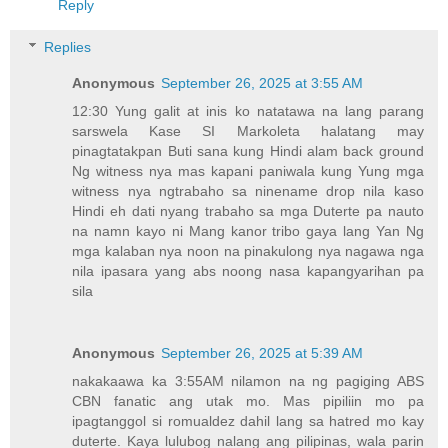
Reply
Replies
Anonymous
September 26, 2025 at 3:55 AM
12:30 Yung galit at inis ko natatawa na lang parang
sarswela Kase SI Markoleta halatang may
pinagtatakpan Buti sana kung Hindi alam back ground
Ng witness nya mas kapani paniwala kung Yung mga
witness nya ngtrabaho sa ninename drop nila kaso
Hindi eh dati nyang trabaho sa mga Duterte pa nauto
na namn kayo ni Mang kanor tribo gaya lang Yan Ng
mga kalaban nya noon na pinakulong nya nagawa nga
nila ipasara yang abs noong nasa kapangyarihan pa
sila
Anonymous
September 26, 2025 at 5:39 AM
nakakaawa ka 3:55AM nilamon na ng pagiging ABS
CBN fanatic ang utak mo. Mas pipiliin mo pa
ipagtanggol si romualdez dahil lang sa hatred mo kay
duterte. Kaya lulubog nalang ang pilipinas, wala parin