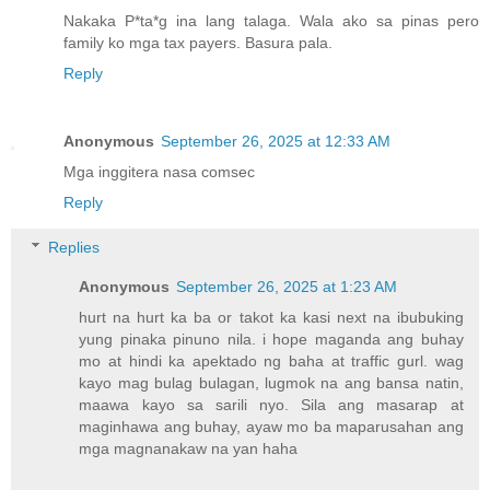
Nakaka P*ta*g ina lang talaga. Wala ako sa pinas pero
family ko mga tax payers. Basura pala.
Reply
Anonymous
September 26, 2025 at 12:33 AM
Mga inggitera nasa comsec
Reply
Replies
Anonymous
September 26, 2025 at 1:23 AM
hurt na hurt ka ba or takot ka kasi next na ibubuking
yung pinaka pinuno nila. i hope maganda ang buhay
mo at hindi ka apektado ng baha at traffic gurl. wag
kayo mag bulag bulagan, lugmok na ang bansa natin,
maawa kayo sa sarili nyo. Sila ang masarap at
maginhawa ang buhay, ayaw mo ba maparusahan ang
mga magnanakaw na yan haha