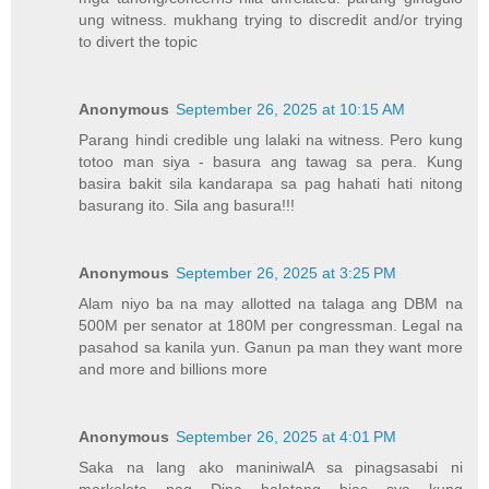
ung witness. mukhang trying to discredit and/or trying
to divert the topic
Anonymous
September 26, 2025 at 10:15 AM
Parang hindi credible ung lalaki na witness. Pero kung
totoo man siya - basura ang tawag sa pera. Kung
basira bakit sila kandarapa sa pag hahati hati nitong
basurang ito. Sila ang basura!!!
Anonymous
September 26, 2025 at 3:25 PM
Alam niyo ba na may allotted na talaga ang DBM na
500M per senator at 180M per congressman. Legal na
pasahod sa kanila yun. Ganun pa man they want more
and more and billions more
Anonymous
September 26, 2025 at 4:01 PM
Saka na lang ako maniniwalA sa pinagsasabi ni
markoleta pag Dina halatang bias sya kung