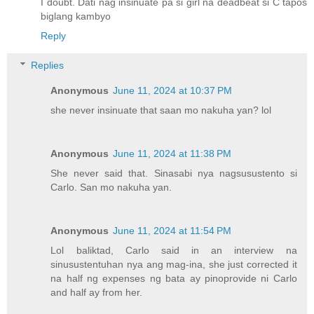
I doubt. Dati nag insinuate pa si girl na deadbeat si C tapos
biglang kambyo
Reply
Replies
Anonymous
June 11, 2024 at 10:37 PM
she never insinuate that saan mo nakuha yan? lol
Anonymous
June 11, 2024 at 11:38 PM
She never said that. Sinasabi nya nagsusustento si
Carlo. San mo nakuha yan.
Anonymous
June 11, 2024 at 11:54 PM
Lol baliktad, Carlo said in an interview na
sinusustentuhan nya ang mag-ina, she just corrected it
na half ng expenses ng bata ay pinoprovide ni Carlo
and half ay from her.