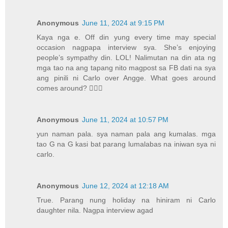
Anonymous
June 11, 2024 at 9:15 PM
Kaya nga e. Off din yung every time may special
occasion nagpapa interview sya. She’s enjoying
people’s sympathy din. LOL! Nalimutan na din ata ng
mga tao na ang tapang nito magpost sa FB dati na sya
ang pinili ni Carlo over Angge. What goes around
comes around? 🤷🏼‍♀️
Anonymous
June 11, 2024 at 10:57 PM
yun naman pala. sya naman pala ang kumalas. mga
tao G na G kasi bat parang lumalabas na iniwan sya ni
carlo.
Anonymous
June 12, 2024 at 12:18 AM
True. Parang nung holiday na hiniram ni Carlo
daughter nila. Nagpa interview agad