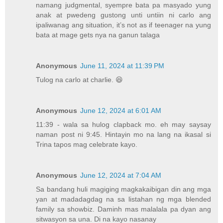
namang judgmental, syempre bata pa masyado yung
anak at pwedeng gustong unti untiin ni carlo ang
ipaliwanag ang situation, it’s not as if teenager na yung
bata at mage gets nya na ganun talaga
Anonymous
June 11, 2024 at 11:39 PM
Tulog na carlo at charlie. 😆
Anonymous
June 12, 2024 at 6:01 AM
11:39 - wala sa hulog clapback mo. eh may saysay
naman post ni 9:45. Hintayin mo na lang na ikasal si
Trina tapos mag celebrate kayo.
Anonymous
June 12, 2024 at 7:04 AM
Sa bandang huli magiging magkakaibigan din ang mga
yan at madadagdag na sa listahan ng mga blended
family sa showbiz. Daminh mas malalala pa dyan ang
sitwasyon sa una. Di na kayo nasanay