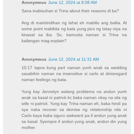
Anonymous
June 12, 2024 at 8:08 AM
Sana inabisuhan si Trina about their reasons di ba?
Ang di maintindihan ng lahat eh mabilis ang balita. At
some point makikita ng bata yung pics ng tatay niya na
kinasal sa iba. So, kamusta naman si Trina na
kailangan mag-explain?
Anonymous
June 12, 2024 at 11:31 AM
10:17 tapos kung part naman yunh anak sa wedding
sasabihin naman na insensitive si carlo at dinisregard
naman feelings ng bata.
Yung kay Jennelyn walang problema na andun yunh
anak sa kasal ni patrick kc baka naman okay na sila ng
wife ni patrick. Yung kay Trina naman eh, baka hindi pa
sya naka recover sa demise ng relationship nila ni
Carlo kaya baka siguro awkward pa if andun yung anak
sa kasal. Syempre if andun yung anak, andun din yung
mother.