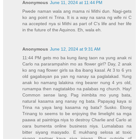
Anonymous
June 11, 2024 at 11:44 PM
Pwede naman wala ang mama ni Mithi dun. Nagi-gets
ko ang point ni Trina. It is a way na sana ng wife ni C
na accepted nya si Mithi as part of C's life and her life
in the future of the Aquinos. Eh, wala eh.
Anonymous
June 12, 2024 at 9:31 AM
11:44 PM gets mo ba kung ilang taon na yung anak ni
Carlo na pararampahin mo as flower girl? Day, 2 anak
ko ang nag flower girls sa iba ibang kasal. At 3 to 6 yrs
old gagabayan pa yan ng nanay sa paglalakad. Yung
anak ko namang lalakina ring bearer nung 4 yrs old,
rumampa then nagtatakbo na palabas ng church. Hay!
Common sense lang. Pag inimbita mo yung bata,
natural kasama ang nanay ng bata. Papayag kaya si
Trina na yaya lang kasama ng bata? Susko. Etong
Trinang to seems to be enjoying the limelight sa mga
paawa at paintriga niya to destroy Charlie and Carlo at
oara bumenta online business niya. Lumalabas na
bitter siyang masyado. E mukhang selosa at toxic
siyang partner kaya siya iniwan. Plus outside of