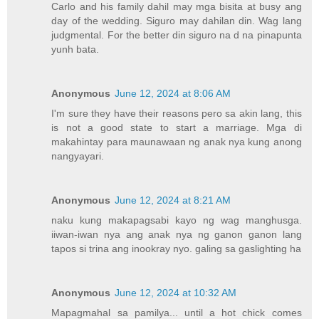
Carlo and his family dahil may mga bisita at busy ang
day of the wedding. Siguro may dahilan din. Wag lang
judgmental. For the better din siguro na d na pinapunta
yunh bata.
Anonymous
June 12, 2024 at 8:06 AM
I'm sure they have their reasons pero sa akin lang, this
is not a good state to start a marriage. Mga di
makahintay para maunawaan ng anak nya kung anong
nangyayari.
Anonymous
June 12, 2024 at 8:21 AM
naku kung makapagsabi kayo ng wag manghusga.
iiwan-iwan nya ang anak nya ng ganon ganon lang
tapos si trina ang inookray nyo. galing sa gaslighting ha
Anonymous
June 12, 2024 at 10:32 AM
Mapagmahal sa pamilya... until a hot chick comes