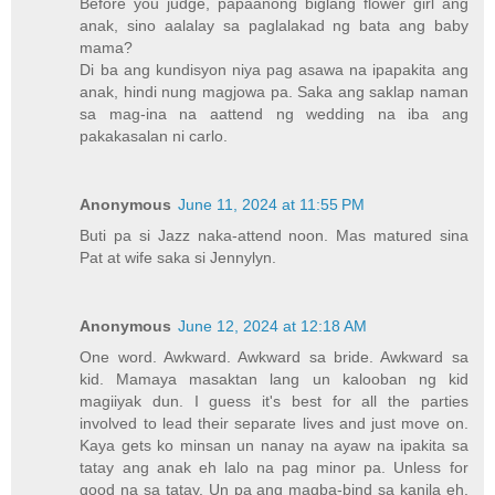
Before you judge, papaanong biglang flower girl ang
anak, sino aalalay sa paglalakad ng bata ang baby
mama?
Di ba ang kundisyon niya pag asawa na ipapakita ang
anak, hindi nung magjowa pa. Saka ang saklap naman
sa mag-ina na aattend ng wedding na iba ang
pakakasalan ni carlo.
Anonymous
June 11, 2024 at 11:55 PM
Buti pa si Jazz naka-attend noon. Mas matured sina
Pat at wife saka si Jennylyn.
Anonymous
June 12, 2024 at 12:18 AM
One word. Awkward. Awkward sa bride. Awkward sa
kid. Mamaya masaktan lang un kalooban ng kid
magiiyak dun. I guess it's best for all the parties
involved to lead their separate lives and just move on.
Kaya gets ko minsan un nanay na ayaw na ipakita sa
tatay ang anak eh lalo na pag minor pa. Unless for
good na sa tatay. Un pa ang magba-bind sa kanila eh.