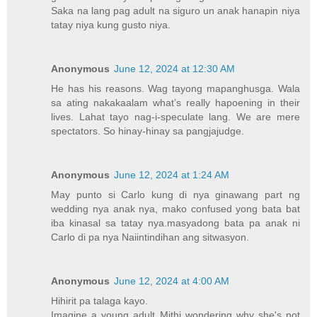
Saka na lang pag adult na siguro un anak hanapin niya
tatay niya kung gusto niya.
Anonymous
June 12, 2024 at 12:30 AM
He has his reasons. Wag tayong mapanghusga. Wala
sa ating nakakaalam what’s really hapoening in their
lives. Lahat tayo nag-i-speculate lang. We are mere
spectators. So hinay-hinay sa pangjajudge.
Anonymous
June 12, 2024 at 1:24 AM
May punto si Carlo kung di nya ginawang part ng
wedding nya anak nya, mako confused yong bata bat
iba kinasal sa tatay nya.masyadong bata pa anak ni
Carlo di pa nya Naiintindihan ang sitwasyon.
Anonymous
June 12, 2024 at 4:00 AM
Hihirit pa talaga kayo.
Imagine a young adult Mithi wondering why she's not