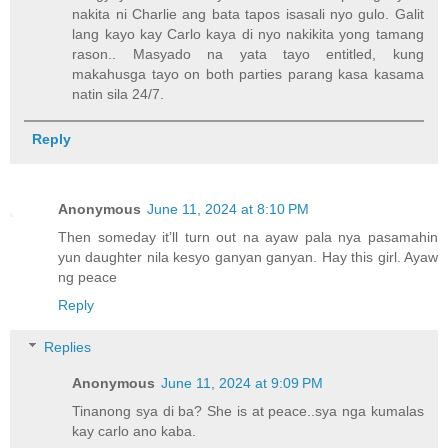
nakita ni Charlie ang bata tapos isasali nyo gulo. Galit
lang kayo kay Carlo kaya di nyo nakikita yong tamang
rason.. Masyado na yata tayo entitled, kung
makahusga tayo on both parties parang kasa kasama
natin sila 24/7.
Reply
Anonymous
June 11, 2024 at 8:10 PM
Then someday it’ll turn out na ayaw pala nya pasamahin
yun daughter nila kesyo ganyan ganyan. Hay this girl. Ayaw
ng peace
Reply
Replies
Anonymous
June 11, 2024 at 9:09 PM
Tinanong sya di ba? She is at peace..sya nga kumalas
kay carlo ano kaba.