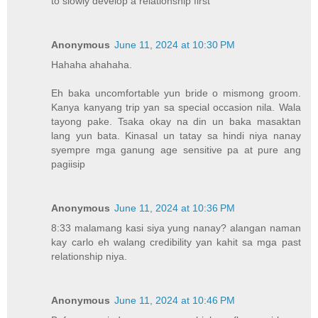
to slowly develop a relationship first
Anonymous
June 11, 2024 at 10:30 PM
Hahaha ahahaha.
Eh baka uncomfortable yun bride o mismong groom.
Kanya kanyang trip yan sa special occasion nila. Wala
tayong pake. Tsaka okay na din un baka masaktan
lang yun bata. Kinasal un tatay sa hindi niya nanay
syempre mga ganung age sensitive pa at pure ang
pagiisip
Anonymous
June 11, 2024 at 10:36 PM
8:33 malamang kasi siya yung nanay? alangan naman
kay carlo eh walang credibility yan kahit sa mga past
relationship niya.
Anonymous
June 11, 2024 at 10:46 PM