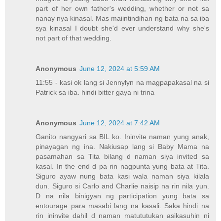
part of her own father's wedding, whether or not sa
nanay nya kinasal. Mas maiintindihan ng bata na sa iba
sya kinasal I doubt she'd ever understand why she's
not part of that wedding.
Anonymous
June 12, 2024 at 5:59 AM
11:55 - kasi ok lang si Jennylyn na magpapakasal na si
Patrick sa iba. hindi bitter gaya ni trina
Anonymous
June 12, 2024 at 7:42 AM
Ganito nangyari sa BIL ko. Ininvite naman yung anak,
pinayagan ng ina. Nakiusap lang si Baby Mama na
pasamahan sa Tita bilang d naman siya invited sa
kasal. In the end d pa rin nagpunta yung bata at Tita.
Siguro ayaw nung bata kasi wala naman siya kilala
dun. Siguro si Carlo and Charlie naisip na rin nila yun.
D na nila binigyan ng participation yung bata sa
entourage para masabi lang na kasali. Saka hindi na
rin ininvite dahil d naman matututukan asikasuhin ni