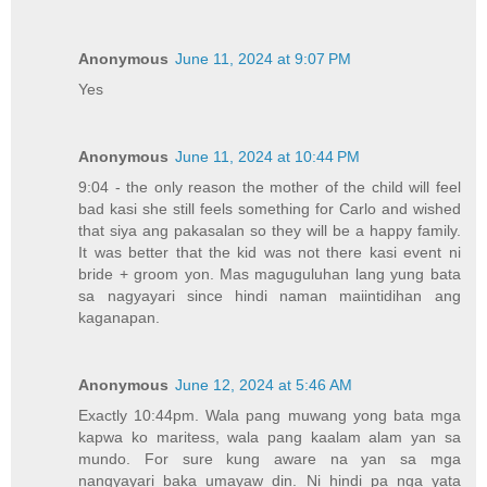
Anonymous
June 11, 2024 at 9:07 PM
Yes
Anonymous
June 11, 2024 at 10:44 PM
9:04 - the only reason the mother of the child will feel
bad kasi she still feels something for Carlo and wished
that siya ang pakasalan so they will be a happy family.
It was better that the kid was not there kasi event ni
bride + groom yon. Mas maguguluhan lang yung bata
sa nagyayari since hindi naman maiintidihan ang
kaganapan.
Anonymous
June 12, 2024 at 5:46 AM
Exactly 10:44pm. Wala pang muwang yong bata mga
kapwa ko maritess, wala pang kaalam alam yan sa
mundo. For sure kung aware na yan sa mga
nangyayari baka umayaw din. Ni hindi pa nga yata