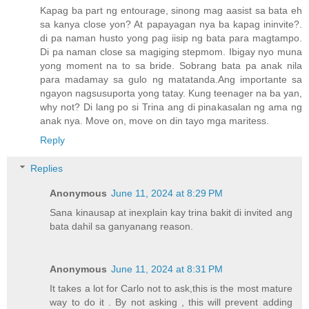
Kapag ba part ng entourage, sinong mag aasist sa bata eh
sa kanya close yon? At papayagan nya ba kapag ininvite?.
di pa naman husto yong pag iisip ng bata para magtampo.
Di pa naman close sa magiging stepmom. Ibigay nyo muna
yong moment na to sa bride. Sobrang bata pa anak nila
para madamay sa gulo ng matatanda.Ang importante sa
ngayon nagsusuporta yong tatay. Kung teenager na ba yan,
why not? Di lang po si Trina ang di pinakasalan ng ama ng
anak nya. Move on, move on din tayo mga maritess.
Reply
Replies
Anonymous
June 11, 2024 at 8:29 PM
Sana kinausap at inexplain kay trina bakit di invited ang
bata dahil sa ganyanang reason.
Anonymous
June 11, 2024 at 8:31 PM
It takes a lot for Carlo not to ask,this is the most mature
way to do it . By not asking , this will prevent adding