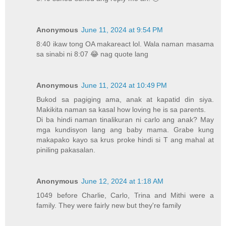
Anonymous
June 11, 2024 at 9:54 PM
8:40 ikaw tong OA makareact lol. Wala naman masama
sa sinabi ni 8:07 😂 nag quote lang
Anonymous
June 11, 2024 at 10:49 PM
Bukod sa pagiging ama, anak at kapatid din siya.
Makikita naman sa kasal how loving he is sa parents.
Di ba hindi naman tinalikuran ni carlo ang anak? May
mga kundisyon lang ang baby mama. Grabe kung
makapako kayo sa krus proke hindi si T ang mahal at
piniling pakasalan.
Anonymous
June 12, 2024 at 1:18 AM
1049 before Charlie, Carlo, Trina and Mithi were a
family. They were fairly new but they're family